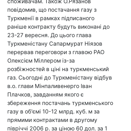
споживачам. Також О.Рязанов
повідомив, що постачання газу з
Туркменії в рамках підписаного
раніше контракту будуть виконані до
23-27 вересня. До цього глава
Туркменістану Сапармурат Ніязов
перервав переговори з главою РАО
Олексієм Міллером із-за
розбіжностей в ціні на туркменський
газ. Сьогодні до Туркменістану відбув
в.о. глави Мінпаливенерго Іван
Плачков, завданням якого є
збереження постачань туркменського
газу в об'ємі 10-12 млрд. куб. м за
прямими контрактами в другому
півріччі 2006 р. за ціною 60 дол. за 1