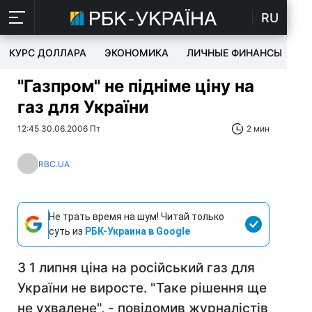
RU
КУРС ДОЛЛАРА
ЭКОНОМИКА
ЛИЧНЫЕ ФИНАНСЫ
T
"Газпром" не підніме ціну на
газ для України
12:45 30.06.2006 Пт
2 мин
RBC.UA
Не трать время на шум! Читай только
суть из
РБК-Украина в Google
З 1 липня ціна на російський газ для
України не виросте. "Таке рішення ще
не ухвалене", - повідомив журналістів