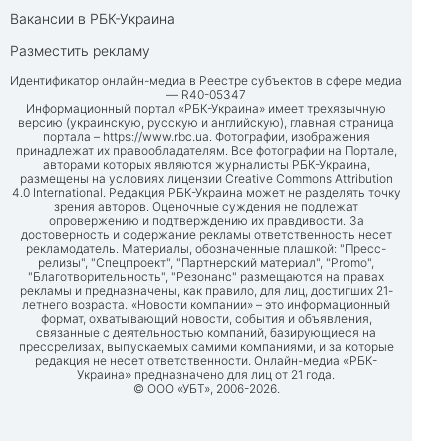
Вакансии в РБК-Украина
Разместить рекламу
Идентификатор онлайн-медиа в Реестре субъектов в сфере медиа
— R40-05347
Информационный портал «РБК-Украина» имеет трехязычную
версию (украинскую, русскую и английскую), главная страница
портала –
https://www.rbc.ua
. Фотографии, изображения
принадлежат их правообладателям. Все фотографии на Портале,
авторами которых являются журналисты РБК-Украина,
размещены на условиях лицензии Creative Commons Attribution
4.0 International. Редакция РБК-Украина может не разделять точку
зрения авторов. Оценочные суждения не подлежат
опровержению и подтверждению их правдивости. За
достоверность и содержание рекламы ответственность несет
рекламодатель. Материалы, обозначенные плашкой: "Пресс-
релизы", "Спецпроект", "Партнерский материал", "Promo",
"Благотворительность", "Резонанс" размещаются на правах
рекламы и предназначены, как правило, для лиц, достигших 21-
летнего возраста. «Новости компании» – это информационный
формат, охватывающий новости, события и объявления,
связанные с деятельностью компаний, базирующиеся на
прессрелизах, выпускаемых самими компаниями, и за которые
редакция не несет ответственности. Онлайн-медиа «РБК-
Украина» предназначено для лиц от 21 года.
© ООО «УБТ», 2006-2026.