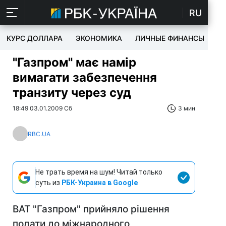
RU
КУРС ДОЛЛАРА
ЭКОНОМИКА
ЛИЧНЫЕ ФИНАНСЫ
T
"Газпром" має намір
вимагати забезпечення
транзиту через суд
18:49 03.01.2009 Сб
3 мин
RBC.UA
Не трать время на шум! Читай только
суть из
РБК-Украина в Google
ВАТ "Газпром" прийняло рішення
подати до міжнародного