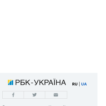
RU
|
UA