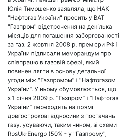
Юлія Тимошенко заявляла, що НАК
"Нафтогаз України" просить у ВАТ
"Газпром" відстрочення на декілька
місяців для погашення заборгованості
за газ. 2 жовтня 2008 р. прем'єри РФ і
України підписали меморандум про
співпрацю в газовій сфері, який
повинен лягти в основу детальної
угоди між "Газпромом" і "Нафтогазом
України". У ньому обумовлюється, що
з 1 січня 2009 р. "Газпром" і "Нафтогаз
України" переходять на прямі
довгострокові відносини з постачань
газу, усуваючи, таким чином, зі схеми
RosUkrEnergo (50% - у "Газпрому",