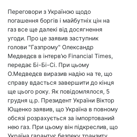
Переговори з Україною щодо
погашення боргів і майбутніх цін на
газ все ще далекі від досягнення
угоди. Про це заявив заступник
голови "Газпрому" Олександр
Медведєв в інтерв'ю Financial Times,
передає Бі-Бі-Сі. При цьому
О.Медведєв виразив надію на те, що
справу вдасться завершити до кінця
ще цього року. Як повідомлялося, 5
грудня ц.р. Президент України Віктор
Ющенко заявив, що Україна в повному
обсязі розрахується за імпортований
нею газ. При цьому він підкреслив, що
Україна гарантує безпеку транзиту