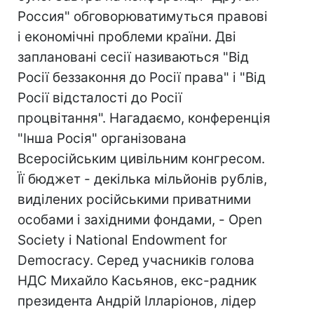
Россия" обговорюватимуться правові
і економічні проблеми країни. Дві
заплановані сесії називаються "Від
Росії беззаконня до Росії права" і "Від
Росії відсталості до Росії
процвітання". Нагадаємо, конференція
"Інша Росія" організована
Всеросійським цивільним конгресом.
Її бюджет - декілька мільйонів рублів,
виділених російськими приватними
особами і західними фондами, - Open
Society і National Endowment for
Democracy. Серед учасників голова
НДС Михайло Касьянов, екс-радник
президента Андрій Ілларіонов, лідер