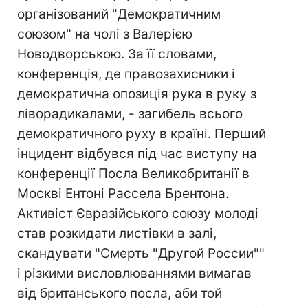
організований "Демократичним
союзом" на чолі з Валерією
Новодворською. За її словами,
конференція, де правозахисники і
демократична опозиція рука в руку з
ліворадикалами, - загибель всього
демократичного руху в країні. Перший
інцидент відбувся під час виступу на
конференції Посла Великобританії в
Москві Ентоні Рассела Брентона.
Активіст Євразійського союзу молоді
став розкидати листівки в залі,
скандувати "Смерть "Другой России""
і різкими висловлюваннями вимагав
від британського посла, аби той