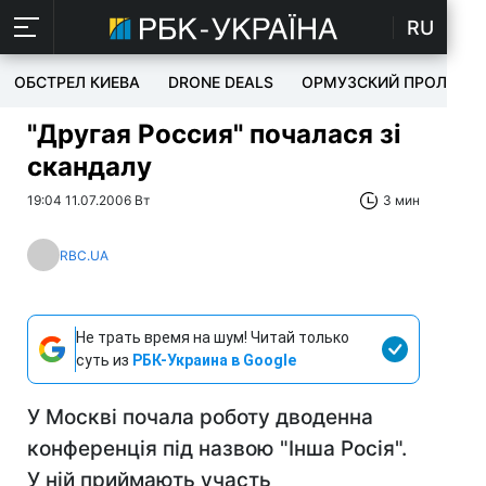
RU
ОБСТРЕЛ КИЕВА
DRONE DEALS
ОРМУЗСКИЙ ПРОЛИВ
"Другая Россия" почалася зі
скандалу
19:04 11.07.2006 Вт
3 мин
RBC.UA
Не трать время на шум! Читай только
суть из
РБК-Украина в Google
У Москві почала роботу дводенна
конференція під назвою "Інша Росія".
У ній приймають участь