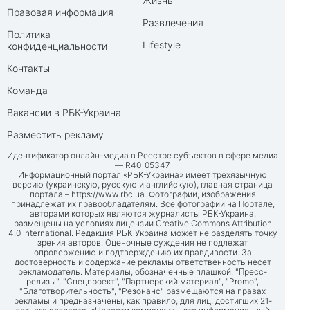
Жизнь
Правовая информация
Развлечения
Политика
Lifestyle
конфиденциальности
Контакты
Команда
Вакансии в РБК-Украина
Разместить рекламу
Идентификатор онлайн-медиа в Реестре субъектов в сфере медиа
— R40-05347
Информационный портал «РБК-Украина» имеет трехязычную
версию (украинскую, русскую и английскую), главная страница
портала –
https://www.rbc.ua
. Фотографии, изображения
принадлежат их правообладателям. Все фотографии на Портале,
авторами которых являются журналисты РБК-Украина,
размещены на условиях лицензии Creative Commons Attribution
4.0 International. Редакция РБК-Украина может не разделять точку
зрения авторов. Оценочные суждения не подлежат
опровержению и подтверждению их правдивости. За
достоверность и содержание рекламы ответственность несет
рекламодатель. Материалы, обозначенные плашкой: "Пресс-
релизы", "Спецпроект", "Партнерский материал", "Promo",
"Благотворительность", "Резонанс" размещаются на правах
рекламы и предназначены, как правило, для лиц, достигших 21-