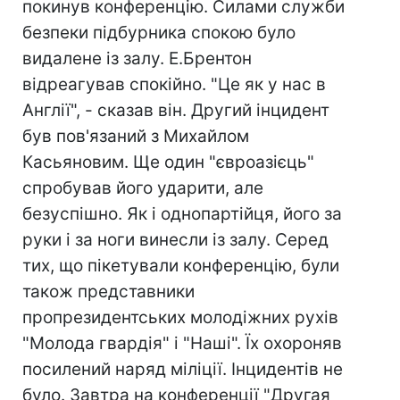
покинув конференцію. Силами служби
безпеки підбурника спокою було
видалене із залу. Е.Брентон
відреагував спокійно. "Це як у нас в
Англії", - сказав він. Другий інцидент
був пов'язаний з Михайлом
Касьяновим. Ще один "євроазієць"
спробував його ударити, але
безуспішно. Як і однопартійця, його за
руки і за ноги винесли із залу. Серед
тих, що пікетували конференцію, були
також представники
пропрезидентських молодіжних рухів
"Молода гвардія" і "Наші". Їх охороняв
посилений наряд міліції. Інцидентів не
було. Завтра на конференції "Другая