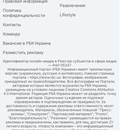
Правовая информация
Развлечения
Политика
Lifestyle
конфиденциальности
Контакты
Команда
Вакансии в РБК-Украина
Разместить рекламу
Идентификатор онлайн-медиа в Реестре субъектов в сфере медиа
— R40-05347
Информационный портал «РБК-Украина» имеет трехязычную
версию (украинскую, русскую и английскую), главная страница
портала –
https://www.rbc.ua
. Фотографии, изображения
принадлежат их правообладателям. Все фотографии на Портале,
авторами которых являются журналисты РБК-Украина,
размещены на условиях лицензии Creative Commons Attribution
4.0 International. Редакция РБК-Украина может не разделять точку
зрения авторов. Оценочные суждения не подлежат
опровержению и подтверждению их правдивости. За
достоверность и содержание рекламы ответственность несет
рекламодатель. Материалы, обозначенные плашкой: "Пресс-
релизы", "Спецпроект", "Партнерский материал", "Promo",
"Благотворительность", "Резонанс" размещаются на правах
рекламы и предназначены, как правило, для лиц, достигших 21-
летнего возраста. «Новости компании» – это информационный