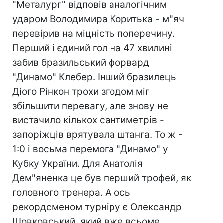
"Металург" відповів аналогічним
ударом Володимира Коритька - м"яч
перевірив на міцність поперечину.
Перший і єдиний гол на 47 хвилині
забив бразильський форвард
"Динамо" Клебер. Інший бразилець
Діого Рінкон трохи згодом міг
збільшити перевагу, але знову не
вистачило кількох сантиметрів -
запоріжців врятувала штанга. То ж -
1:0 і восьма перемога "Динамо" у
Кубку України. Для Анатолія
Дем"яненка це був перший трофей, як
головного тренера. А ось
рекордсменом турніру є Олександр
Шовковський, який вже всьоме