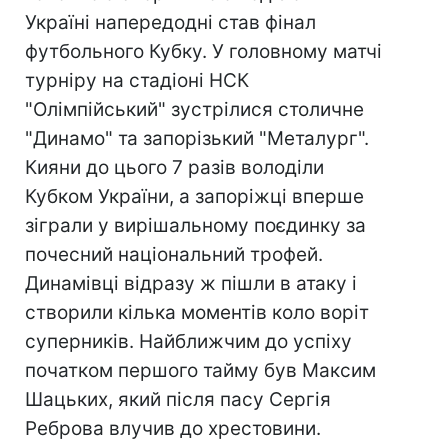
Україні напередодні став фінал
футбольного Кубку. У головному матчі
турніру на стадіоні НСК
"Олімпійський" зустрілися столичне
"Динамо" та запорізький "Металург".
Кияни до цього 7 разів володіли
Кубком України, а запоріжці вперше
зіграли у вирішальному поєдинку за
почесний національний трофей.
Динамівці відразу ж пішли в атаку і
створили кілька моментів коло воріт
суперників. Найближчим до успіху
початком першого тайму був Максим
Шацьких, який після пасу Сергія
Реброва влучив до хрестовини.