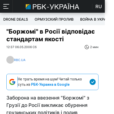
RU
DRONE DEALS
ОРМУЗСКИЙ ПРОЛИВ
ВОЙНА В УКРАИНЕ
"Боржомі" в Росії відповідає
стандартам якості
12:37 06.05.2006 Сб
2 мин
RBC.UA
Не трать время на шум! Читай только
суть из
РБК-Украина в Google
Заборона на ввезення "Боржомі" з
Грузії до Росії викликає обурення
грузинських політиків і подив