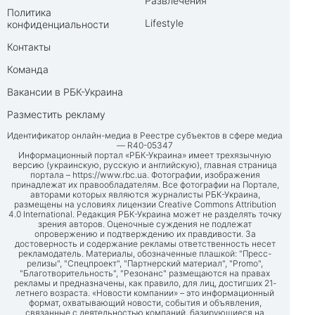
Развлечения
Политика
Lifestyle
конфиденциальности
Контакты
Команда
Вакансии в РБК-Украина
Разместить рекламу
Идентификатор онлайн-медиа в Реестре субъектов в сфере медиа
— R40-05347
Информационный портал «РБК-Украина» имеет трехязычную
версию (украинскую, русскую и английскую), главная страница
портала –
https://www.rbc.ua
. Фотографии, изображения
принадлежат их правообладателям. Все фотографии на Портале,
авторами которых являются журналисты РБК-Украина,
размещены на условиях лицензии Creative Commons Attribution
4.0 International. Редакция РБК-Украина может не разделять точку
зрения авторов. Оценочные суждения не подлежат
опровержению и подтверждению их правдивости. За
достоверность и содержание рекламы ответственность несет
рекламодатель. Материалы, обозначенные плашкой: "Пресс-
релизы", "Спецпроект", "Партнерский материал", "Promo",
"Благотворительность", "Резонанс" размещаются на правах
рекламы и предназначены, как правило, для лиц, достигших 21-
летнего возраста. «Новости компании» – это информационный
формат, охватывающий новости, события и объявления,
связанные с деятельностью компаний, базирующиеся на