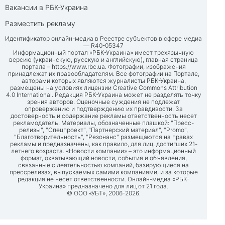
Вакансии в РБК-Украина
Разместить рекламу
Идентификатор онлайн-медиа в Реестре субъектов в сфере медиа
— R40-05347
Информационный портал «РБК-Украина» имеет трехязычную
версию (украинскую, русскую и английскую), главная страница
портала –
https://www.rbc.ua
. Фотографии, изображения
принадлежат их правообладателям. Все фотографии на Портале,
авторами которых являются журналисты РБК-Украина,
размещены на условиях лицензии Creative Commons Attribution
4.0 International. Редакция РБК-Украина может не разделять точку
зрения авторов. Оценочные суждения не подлежат
опровержению и подтверждению их правдивости. За
достоверность и содержание рекламы ответственность несет
рекламодатель. Материалы, обозначенные плашкой: "Пресс-
релизы", "Спецпроект", "Партнерский материал", "Promo",
"Благотворительность", "Резонанс" размещаются на правах
рекламы и предназначены, как правило, для лиц, достигших 21-
летнего возраста. «Новости компании» – это информационный
формат, охватывающий новости, события и объявления,
связанные с деятельностью компаний, базирующиеся на
прессрелизах, выпускаемых самими компаниями, и за которые
редакция не несет ответственности. Онлайн-медиа «РБК-
Украина» предназначено для лиц от 21 года.
© ООО «УБТ», 2006-2026.