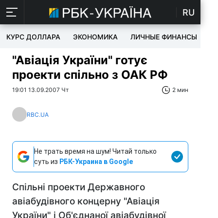
RU
КУРС ДОЛЛАРА
ЭКОНОМИКА
ЛИЧНЫЕ ФИНАНСЫ
T
"Авіація України" готує
проекти спільно з ОАК РФ
19:01 13.09.2007 Чт
2 мин
RBC.UA
Не трать время на шум! Читай только
суть из
РБК-Украина в Google
Спільні проекти Державного
авіабудівного концерну "Авіація
України" і Об'єднаної авіабудівної