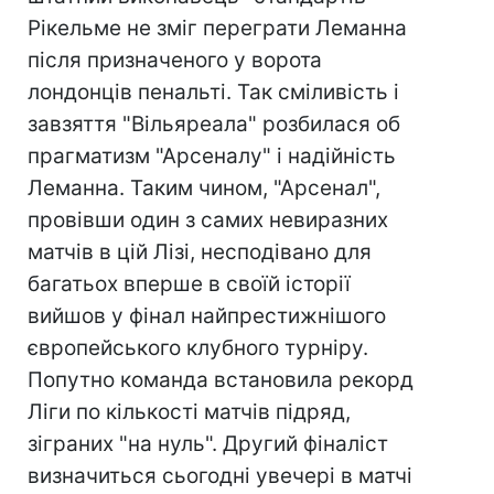
Рікельме не зміг переграти Леманна
після призначеного у ворота
лондонців пенальті. Так сміливість і
завзяття "Вільяреала" розбилася об
прагматизм "Арсеналу" і надійність
Леманна. Таким чином, "Арсенал",
провівши один з самих невиразних
матчів в цій Лізі, несподівано для
багатьох вперше в своїй історії
вийшов у фінал найпрестижнішого
європейського клубного турніру.
Попутно команда встановила рекорд
Ліги по кількості матчів підряд,
зіграних "на нуль". Другий фіналіст
визначиться сьогодні увечері в матчі