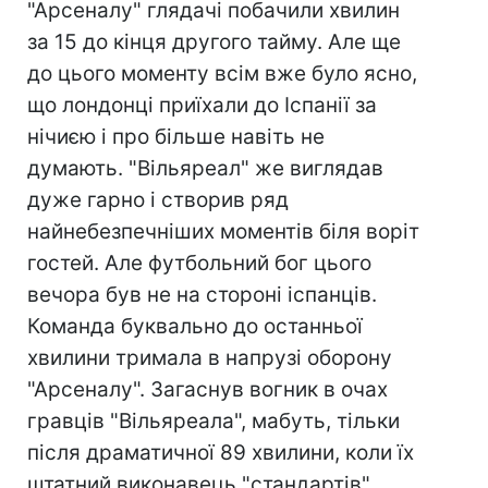
"Арсеналу" глядачі побачили хвилин
за 15 до кінця другого тайму. Але ще
до цього моменту всім вже було ясно,
що лондонці приїхали до Іспанії за
нічиєю і про більше навіть не
думають. "Вільяреал" же виглядав
дуже гарно і створив ряд
найнебезпечніших моментів біля воріт
гостей. Але футбольний бог цього
вечора був не на стороні іспанців.
Команда буквально до останньої
хвилини тримала в напрузі оборону
"Арсеналу". Загаснув вогник в очах
гравців "Вільяреала", мабуть, тільки
після драматичної 89 хвилини, коли їх
штатний виконавець "стандартів"