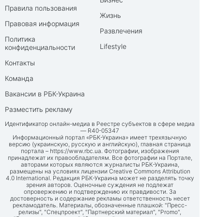
Правила пользования
Жизнь
Правовая информация
Развлечения
Политика
Lifestyle
конфиденциальности
Контакты
Команда
Вакансии в РБК-Украина
Разместить рекламу
Идентификатор онлайн-медиа в Реестре субъектов в сфере медиа
— R40-05347
Информационный портал «РБК-Украина» имеет трехязычную
версию (украинскую, русскую и английскую), главная страница
портала –
https://www.rbc.ua
. Фотографии, изображения
принадлежат их правообладателям. Все фотографии на Портале,
авторами которых являются журналисты РБК-Украина,
размещены на условиях лицензии Creative Commons Attribution
4.0 International. Редакция РБК-Украина может не разделять точку
зрения авторов. Оценочные суждения не подлежат
опровержению и подтверждению их правдивости. За
достоверность и содержание рекламы ответственность несет
рекламодатель. Материалы, обозначенные плашкой: "Пресс-
релизы", "Спецпроект", "Партнерский материал", "Promo",