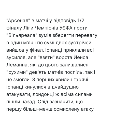
"Арсенал" в матчі у відповідь 1/2
фіналу Ліги Чемпіонів УЄФА проти
"Вільяреала" зумів зберегти перевагу
в один м'яч і по сумі двох зустрічей
вийшов у фінал. Іспанці приклали всі
зусилля, але "взяти" ворота Йенса
Леманна, які до цього залишалися
"сухими" дев'ять матчів поспіль, так і
не змогли. З перших хвилин гарячі
іспанці кинулися відчайдушно
атакувати, лондонці ж всіма силами
пішли назад. Слід зазначити, що
першу більш-менш осмислену атаку