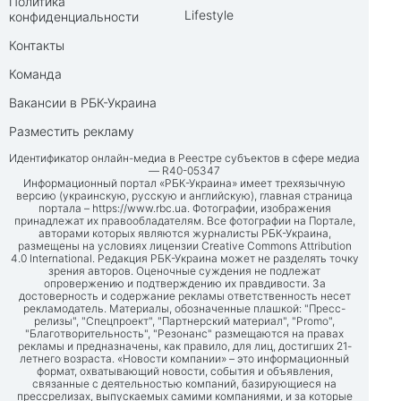
Политика
Lifestyle
конфиденциальности
Контакты
Команда
Вакансии в РБК-Украина
Разместить рекламу
Идентификатор онлайн-медиа в Реестре субъектов в сфере медиа
— R40-05347
Информационный портал «РБК-Украина» имеет трехязычную
версию (украинскую, русскую и английскую), главная страница
портала –
https://www.rbc.ua
. Фотографии, изображения
принадлежат их правообладателям. Все фотографии на Портале,
авторами которых являются журналисты РБК-Украина,
размещены на условиях лицензии Creative Commons Attribution
4.0 International. Редакция РБК-Украина может не разделять точку
зрения авторов. Оценочные суждения не подлежат
опровержению и подтверждению их правдивости. За
достоверность и содержание рекламы ответственность несет
рекламодатель. Материалы, обозначенные плашкой: "Пресс-
релизы", "Спецпроект", "Партнерский материал", "Promo",
"Благотворительность", "Резонанс" размещаются на правах
рекламы и предназначены, как правило, для лиц, достигших 21-
летнего возраста. «Новости компании» – это информационный
формат, охватывающий новости, события и объявления,
связанные с деятельностью компаний, базирующиеся на
прессрелизах, выпускаемых самими компаниями, и за которые