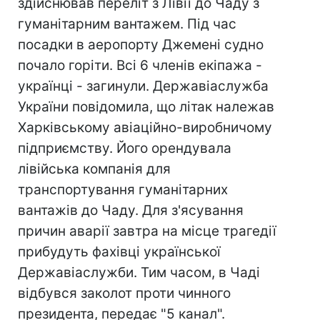
здійснював переліт з Лівії до Чаду з
гуманітарним вантажем. Під час
посадки в аеропорту Джемені судно
почало горіти. Всі 6 членів екіпажа -
українці - загинули. Державіаслужба
України повідомила, що літак належав
Харківському авіаційно-виробничому
підприємству. Його орендувала
лівійська компанія для
транспортування гуманітарних
вантажів до Чаду. Для з'ясування
причин аварії завтра на місце трагедії
прибудуть фахівці української
Державіаслужби. Тим часом, в Чаді
відбувся заколот проти чинного
президента, передає "5 канал".