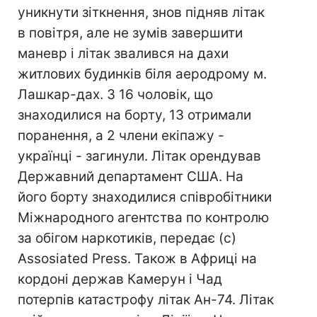
уникнути зіткнення, знов підняв літак
в повітря, але не зумів завершити
маневр і літак звалився на дахи
житлових будинків біля аеродрому м.
Лашкар-дах. З 16 чоловік, що
знаходилися на борту, 13 отримали
поранення, а 2 члени екіпажу -
українці - загинули. Літак орендував
Державний департамент США. На
його борту знаходилися співробітники
Міжнародного агентства по контролю
за обігом наркотиків, передає (с)
Assosiated Press. Також в Африці на
кордоні держав Камерун і Чад
потерпів катастрофу літак Ан-74. Літак