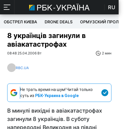
RU
ОБСТРЕЛ КИЕВА
DRONE DEALS
ОРМУЗСКИЙ ПРОЛИВ
8 українців загинули в
авіакатастрофах
08:48 25.04.2006 Вт
2 мин
RBC.UA
Не трать время на шум! Читай только
суть из
РБК-Украина в Google
В минулі вихідні в авіакатастрофах
загинули 8 українців. В суботу
напередодні Великодня на півдні