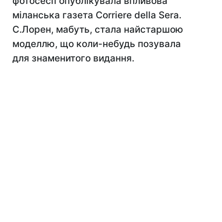
фотосесії опублікувала впливова
міланська газета Corriere della Sera.
С.Лорен, мабуть, стала найстаршою
моделлю, що коли-небудь позувала
для знаменитого видання.