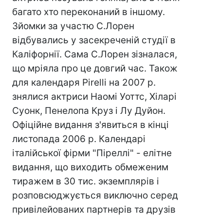
багато хто переконаний в іншому.
Зйомки за участю С.Лорен
відбувались у засекреченій студії в
Каліфорнії. Сама С.Лорен зізналася,
що мріяла про це довгий час. Також
для календаря Pirelli на 2007 р.
знялися актриси Наомі Уоттс, Хіларі
Суонк, Пенелопа Круз і Лу Дуйон.
Офіційне видання з'явиться в кінці
листопада 2006 р. Календарі
італійської фірми "Піреллі" - елітне
видання, що виходить обмеженим
тиражем в 30 тис. экземплярів і
розповсюджується виключно серед
привілейованих партнерів та друзів