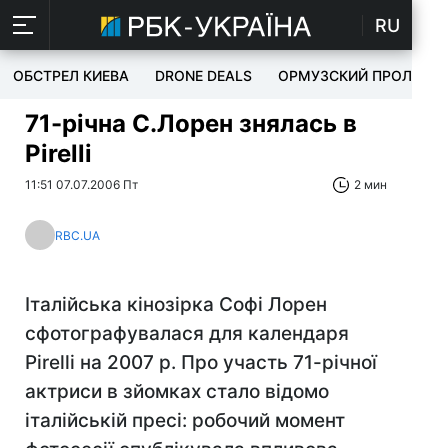
RU
ОБСТРЕЛ КИЕВА
DRONE DEALS
ОРМУЗСКИЙ ПРОЛИВ
71-річна С.Лорен знялась в
Pirelli
11:51 07.07.2006 Пт
2 мин
RBC.UA
Італійська кінозірка Софі Лорен
сфотографувалася для календаря
Pirelli на 2007 р. Про участь 71-річної
актриси в зйомках стало відомо
італійській пресі: робочий момент