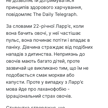
не дозволяє їй дотримуватися
принципів здорового харчування,
повідомляє The Daily Telegraph.
За словами 22-річної Ларр'є, коли
вона бачить овочі, у неї частішає
пульс, вона починає потіти і впадає в
паніку. Дівчина страждає від подібних
нападів з дитинства. Неприязнь до
овочів мають багато дітей, проте
зазвичай це викликано тим, що їм не
подобається смак моркви або
капусти. Проте у випадку з Ларр'є
мова йде про лаханофобію -
ірраціональний страх овочів.
Студентка стверджує, що