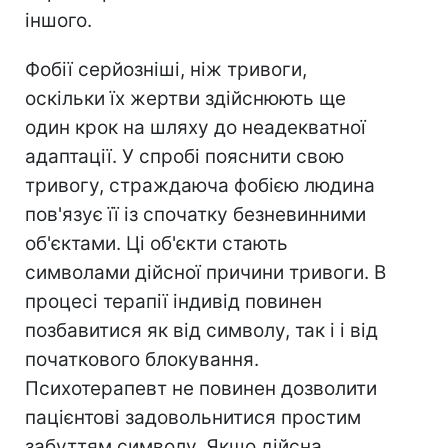
іншого.
Фобії серйозніші, ніж тривоги,
оскільки їх жертви здійснюють ще
один крок на шляху до неадекватної
адаптації. У спробі пояснити свою
тривогу, страждаюча фобією людина
пов'язує її із спочатку безневинними
об'єктами. Ці об'єкти стають
символами дійсної причини тривоги. В
процесі терапії індивід повинен
позбавитися як від символу, так і і від
початкового блокування.
Психотерапевт не повинен дозволити
пацієнтові задовольнитися простим
забуттям символу. Якщо дійсна