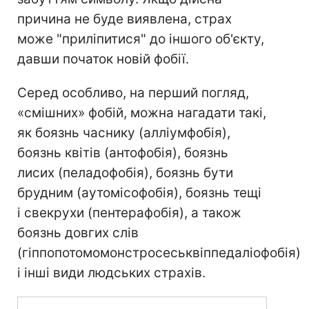
причина не буде виявлена, страх
може "приліпитися" до іншого об'єкту,
давши початок новій фобії.
Серед особливо, на перший погляд,
«смішних» фобій, можна нагадати такі,
як боязнь часнику (алліумфобія),
боязнь квітів (антофобія), боязнь
лисих (пеладофобія), боязнь бути
брудним (аутомісофобія), боязнь тещі
і свекрухи (пентерафобія), а також
боязнь довгих слів
(гіппопотомомонстросеськвіппедаліофобія)
і інші види людських страхів.