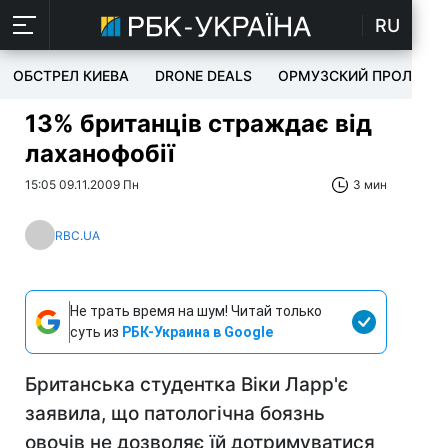
RU
ОБСТРЕЛ КИЕВА
DRONE DEALS
ОРМУЗСКИЙ ПРОЛИВ
13% британців страждає від
лаханофобії
15:05 09.11.2009 Пн
3 мин
RBC.UA
Не трать время на шум! Читай только
суть из
РБК-Украина в Google
Британська студентка Віки Ларр'є
заявила, що патологічна боязнь
овочів не дозволяє їй дотримуватися