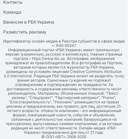
Контакты
Команда
Вакансии в РБК-Украина
Разместить рекламу
Идентификатор онлайн-медиа в Реестре субъектов в сфере медиа
— R40-05347
Информационный портал «РБК-Украина» имеет трехязычную
версию (украинскую, русскую и английскую), главная страница
портала –
https://www.rbc.ua
. Фотографии, изображения
принадлежат их правообладателям. Все фотографии на Портале,
авторами которых являются журналисты РБК-Украина,
размещены на условиях лицензии Creative Commons Attribution
4.0 International. Редакция РБК-Украина может не разделять точку
зрения авторов. Оценочные суждения не подлежат
опровержению и подтверждению их правдивости. За
достоверность и содержание рекламы ответственность несет
рекламодатель. Материалы, обозначенные плашкой: "Пресс-
релизы", "Спецпроект", "Партнерский материал", "Promo",
"Благотворительность", "Резонанс" размещаются на правах
рекламы и предназначены, как правило, для лиц, достигших 21-
летнего возраста. «Новости компании» – это информационный
формат, охватывающий новости, события и объявления,
связанные с деятельностью компаний, базирующиеся на
прессрелизах, выпускаемых самими компаниями, и за которые
редакция не несет ответственности. Онлайн-медиа «РБК-
Украина» предназначено для лиц от 21 года.
© ООО «УБТ», 2006-2026.