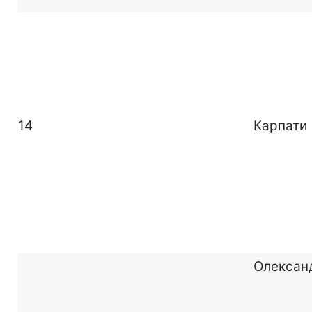
14
Карпати
Олексан