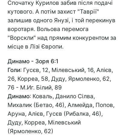
Спочатку Курилов забив після подачі
кутового. А потім захист "Таврії"
залишив одного Янузі, і той перекинув
воротаря. Вольова перемога
"Ворскли" над прямим конкурентом за
місце в Лізі Європи.
Динамо - Зоря 6:1
Голи
: Гусєв, 12, Мілевський, 16, Алієв,
26, Корреа, 58, Дуду, Ярмоленко, 62,
76 - М.Иг. Білий, 89
Динамо
: Коваль, Данило Сілва,
Михалик (Бетао, 46), Алмейда, Попов,
Аруна, Алієв, Гусєв (Рибалка, 46),
Дуду, Корреа, Мілевський
(Ярмоленко, 62)