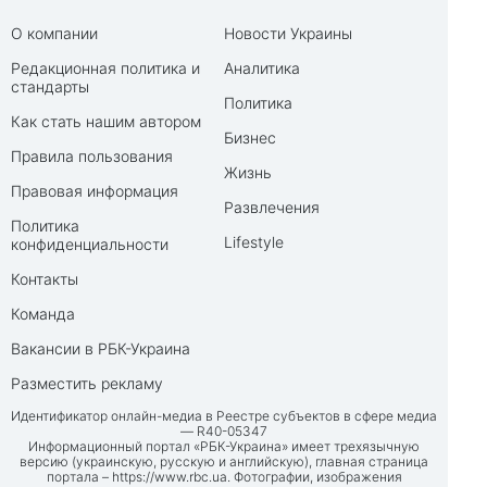
О компании
Новости Украины
Редакционная политика и
Аналитика
стандарты
Политика
Как стать нашим автором
Бизнес
Правила пользования
Жизнь
Правовая информация
Развлечения
Политика
Lifestyle
конфиденциальности
Контакты
Команда
Вакансии в РБК-Украина
Разместить рекламу
Идентификатор онлайн-медиа в Реестре субъектов в сфере медиа
— R40-05347
Информационный портал «РБК-Украина» имеет трехязычную
версию (украинскую, русскую и английскую), главная страница
портала –
https://www.rbc.ua
. Фотографии, изображения