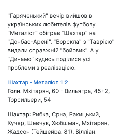
"Гаряченький" вечір вийшов в
українських любителів футболу.
"Металіст" обіграв "Шахтар" на
"Донбас-Арені". "Ворскла" з "Таврією"
видали справжній "бойовик". А у
"Динамо" кудись поділися усі
проблеми з реалізацією.
Шахтар - Металіст 1:2
Голи
: Мхітарян, 60 - Вильягра, 45+2,
Торсильери, 54
Шахтар
: Рибка, Срна, Ракицький,
Кучер, Шевчук, Хюбшман, Мхітарян,
Жадсон (Тейшейра, 81), Вілліан,