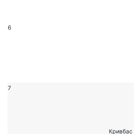
6
7
Кривбас