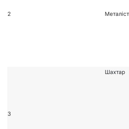
2
Металіс
Шахтар
3