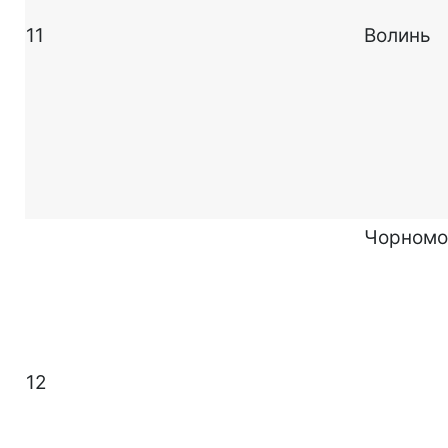
11
Волинь
Чорномо
12