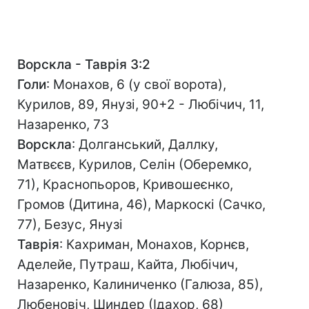
Ворскла - Таврія 3:2
Голи
: Монахов, 6 (у свої ворота),
Курилов, 89, Янузі, 90+2 - Любічич, 11,
Назаренко, 73
Ворскла
: Долганський, Даллку,
Матвєєв, Курилов, Селін (Оберемко,
71), Краснопьоров, Кривошеєнко,
Громов (Дитина, 46), Маркоскі (Сачко,
77), Безус, Янузі
Таврія
: Кахриман, Монахов, Корнєв,
Аделейе, Путраш, Кайта, Любічич,
Назаренко, Калиниченко (Галюза, 85),
Любеновіч, Шиндер (Ідахор, 68)