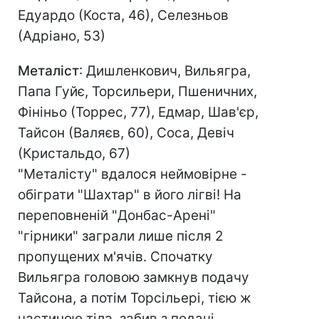
Едуардо (Коста, 46), Селезньов
(Адріано, 53)
Металіст
: Дишленкович, Вильягра,
Папа Гуйє, Торсильери, Пшеничних,
Фініньо (Торрес, 77), Едмар, Шав'єр,
Тайсон (Валяєв, 60), Соса, Девіч
(Кристальдо, 67)
"Металісту" вдалося неймовірне -
обіграти "Шахтар" в його лігві! На
переповненій "Донбас-Арені"
"гірники" заграли лише після 2
пропущених м'ячів. Спочатку
Вильягра головою замкнув подачу
Тайсона, а потім Торсільері, тією ж
частиною тіла, забив з подачі