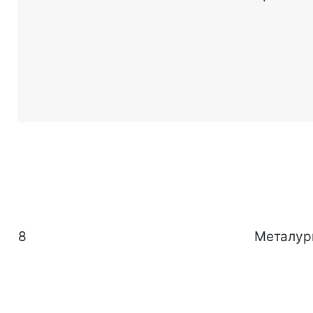
8
Металур