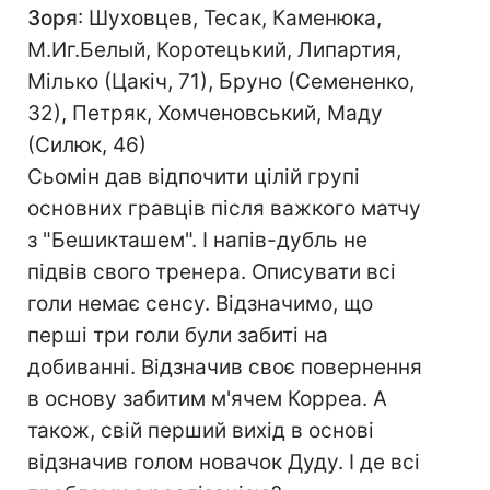
Зоря
: Шуховцев, Тесак, Каменюка,
М.Иг.Белый, Коротецький, Липартия,
Мілько (Цакіч, 71), Бруно (Семененко,
32), Петряк, Хомченовський, Маду
(Силюк, 46)
Сьомін дав відпочити цілій групі
основних гравців після важкого матчу
з "Бешикташем". І напів-дубль не
підвів свого тренера. Описувати всі
голи немає сенсу. Відзначимо, що
перші три голи були забиті на
добиванні. Відзначив своє повернення
в основу забитим м'ячем Корреа. А
також, свій перший вихід в основі
відзначив голом новачок Дуду. І де всі