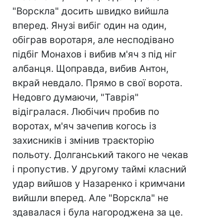
"Ворскла" досить швидко вийшла
вперед. Янузі вибіг один на один,
обіграв воротаря, але несподівано
підбіг Монахов і вибив м'яч з під ніг
албанця. Щоправда, вибив Антон,
вкрай невдало. Прямо в свої ворота.
Недовго думаючи, "Таврія"
відігралася. Любічич пробив по
воротах, м'яч зачепив когось із
захисників і змінив траєкторію
польоту. Долганський такого не чекав
і пропустив. У другому таймі класний
удар вийшов у Назаренко і кримчани
вийшли вперед. Але "Ворскла" не
здавалася і була нагороджена за це.