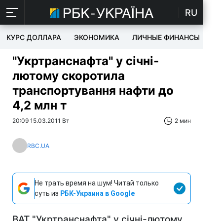
RU
КУРС ДОЛЛАРА
ЭКОНОМИКА
ЛИЧНЫЕ ФИНАНСЫ
T
"Укртранснафта" у січні-
лютому скоротила
транспортування нафти до
4,2 млн т
20:09 15.03.2011 Вт
2 мин
RBC.UA
Не трать время на шум! Читай только
суть из
РБК-Украина в Google
ВАТ "Укртранснафта" у січні-лютому