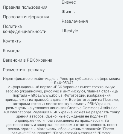
Бизнес
Правила пользования
Жизнь
Правовая информация
Развлечения
Политика
Lifestyle
конфиденциальности
Контакты
Команда
Вакансии в РБК-Украина
Разместить рекламу
Идентификатор онлайн-медиа в Реестре субъектов в сфере медиа
— R40-05347
Информационный портал «РБК-Украина» имеет трехязычную
версию (украинскую, русскую и английскую), главная страница
портала –
https://www.rbc.ua
. Фотографии, изображения
принадлежат их правообладателям. Все фотографии на Портале,
авторами которых являются журналисты РБК-Украина,
размещены на условиях лицензии Creative Commons Attribution
4.0 International. Редакция РБК-Украина может не разделять точку
зрения авторов. Оценочные суждения не подлежат
опровержению и подтверждению их правдивости. За
достоверность и содержание рекламы ответственность несет
рекламодатель. Материалы, обозначенные плашкой: "Пресс-
релизы", "Спецпроект", "Партнерский материал", "Promo",