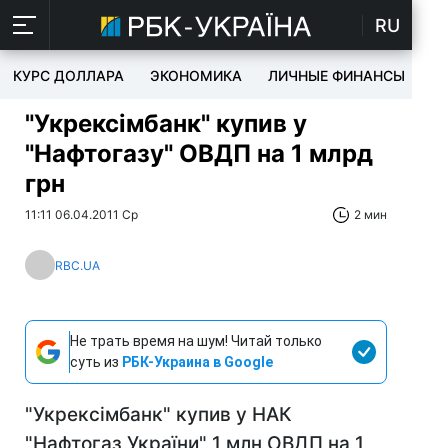
RU
КУРС ДОЛЛАРА
ЭКОНОМИКА
ЛИЧНЫЕ ФИНАНСЫ
T
"Укрексімбанк" купив у
"Нафтогазу" ОВДП на 1 млрд
грн
11:11 06.04.2011 Ср
2 мин
RBC.UA
Не трать время на шум! Читай только
суть из
РБК-Украина в Google
"Укрексімбанк" купив у НАК
"Нафтогаз України" 1 млн ОВДП на 1