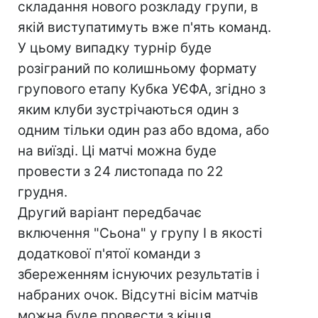
складання нового розкладу групи, в
якій виступатимуть вже п'ять команд.
У цьому випадку турнір буде
розіграний по колишньому формату
групового етапу Кубка УЄФА, згідно з
яким клуби зустрічаються один з
одним тільки один раз або вдома, або
на виїзді. Ці матчі можна буде
провести з 24 листопада по 22
грудня.
Другий варіант передбачає
включення "Сьона" у групу I в якості
додаткової п'ятої команди з
збереженням існуючих результатів і
набраних очок. Відсутні вісім матчів
можна буде провести з кінця