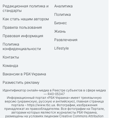
Редакционная политика и
Аналитика
стандарты
Политика
Как стать нашим автором
Бизнес
Правила пользования
Жизнь
Правовая информация
Развлечения
Политика
Lifestyle
конфиденциальности
Контакты
Команда
Вакансии в РБК-Украина
Разместить рекламу
Идентификатор онлайн-медиа в Реестре субъектов в сфере медиа
— R40-05347
Информационный портал «РБК-Украина» имеет трехязычную
версию (украинскую, русскую и английскую), главная страница
портала –
https://www.rbc.ua
. Фотографии, изображения
принадлежат их правообладателям. Все фотографии на Портале,
авторами которых являются журналисты РБК-Украина,
размещены на условиях лицензии Creative Commons Attribution