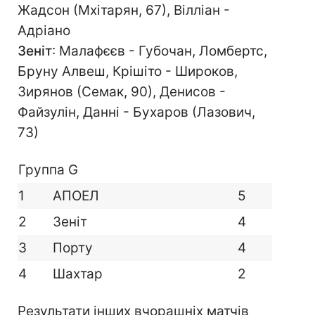
Жадсон (Мхітарян, 67), Вілліан -
Адріано
Зеніт
: Малафєєв - Губочан, Ломбертс,
Бруну Алвеш, Крішіто - Широков,
Зирянов (Семак, 90), Денисов -
Файзулін, Данні - Бухаров (Лазович,
73)
Группа G
1
АПОЕЛ
5
2
Зеніт
4
3
Порту
4
4
Шахтар
2
Результати інших вчорашніх матчів