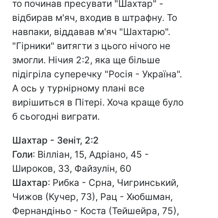
то починав пресувати "Шахтар" -
відбирав м'яч, входив в штрафну. То
навпаки, віддавав м'яч "Шахтарю".
"Гірники" витягти з цього нічого не
змогли. Нічия 2:2, яка ще більше
підігріла суперечку "Росія - Україна".
А ось у турнірному плані все
вирішиться в Пітері. Хоча краще було
б сьогодні виграти.
Шахтар - Зеніт, 2:2
Голи
: Вілліан, 15, Адріано, 45 -
Широков, 33, Файзулін, 60
Шахтар
: Рибка - Срна, Чигринський,
Чижов (Кучер, 73), Рац - Хюбшман,
Фернандіньо - Коста (Тейшейра, 75),