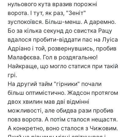
нульового кута вразив порожні
ворота. І тут, як раз, "Зеніт"
зуспокоївся. Більш-менш. А даремно.
Бо за кілька секунд до свистка Рацу
вдалося пробити-віддати пас на Луіса
Адріано і той, розвернувшись, пробив
Малафєєва. Гол в роздягальню!
Найкраще, що могло статися при такій
грі.
На другий тайм "гірники" почали
більш оптимістично. Жадсон протягом
двох хвилин мав дві відмінні
можливості, але обидва рази пробив
повз ворота. А потім сталося нещастя.
А конкретно, воно сталося з Чижовим.