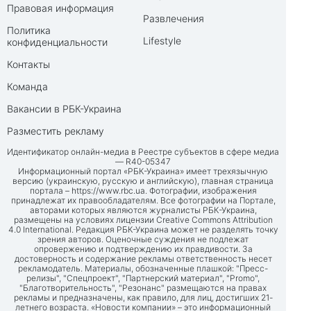
Правовая информация
Развлечения
Политика
Lifestyle
конфиденциальности
Контакты
Команда
Вакансии в РБК-Украина
Разместить рекламу
Идентификатор онлайн-медиа в Реестре субъектов в сфере медиа
— R40-05347
Информационный портал «РБК-Украина» имеет трехязычную
версию (украинскую, русскую и английскую), главная страница
портала –
https://www.rbc.ua
. Фотографии, изображения
принадлежат их правообладателям. Все фотографии на Портале,
авторами которых являются журналисты РБК-Украина,
размещены на условиях лицензии Creative Commons Attribution
4.0 International. Редакция РБК-Украина может не разделять точку
зрения авторов. Оценочные суждения не подлежат
опровержению и подтверждению их правдивости. За
достоверность и содержание рекламы ответственность несет
рекламодатель. Материалы, обозначенные плашкой: "Пресс-
релизы", "Спецпроект", "Партнерский материал", "Promo",
"Благотворительность", "Резонанс" размещаются на правах
рекламы и предназначены, как правило, для лиц, достигших 21-
летнего возраста. «Новости компании» – это информационный