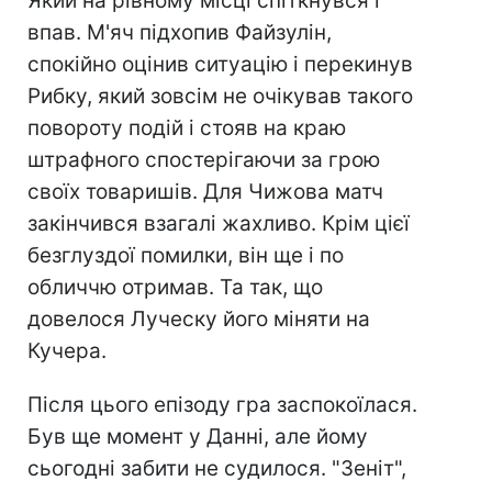
Який на рівному місці спіткнувся і
впав. М'яч підхопив Файзулін,
спокійно оцінив ситуацію і перекинув
Рибку, який зовсім не очікував такого
повороту подій і стояв на краю
штрафного спостерігаючи за грою
своїх товаришів. Для Чижова матч
закінчився взагалі жахливо. Крім цієї
безглуздої помилки, він ще і по
обличчю отримав. Та так, що
довелося Луческу його міняти на
Кучера.
Після цього епізоду гра заспокоїлася.
Був ще момент у Данні, але йому
сьогодні забити не судилося. "Зеніт",