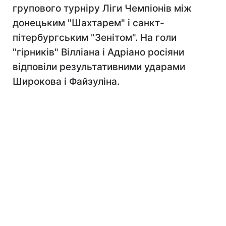
групового турніру Ліги Чемпіонів між
донецьким "Шахтарем" і санкт-
пітербургським "Зенітом". На голи
"гірників" Вілліана і Адріано росіяни
відповіли результативними ударами
Широкова і Файзуліна.