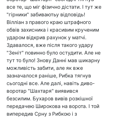
все те, що міг фізично дістати. І тут же
"гірники" забиваютьу відповідь!
Вілліан з правого краю штрафного
обвів захисника і красивим крученим
ударом відкрив рахунок у матчі.
Здавалося, вже після такого удару
"Зеніт" повинно було остудити. Але не
тут то було! Знову Данні мав шикарну
можливість забити, але як вже
зазначалося раніше, Рибка тягнув
сьогодні все. Але далі, навіть диво-
воротар "Шахтаря" виявився
безсилим. Бухаров вивів розкішної
передачею Широкова на ворота. І той
випередив Срну з Рибкою і з