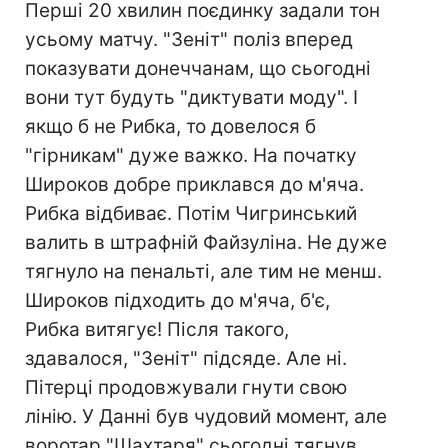
Перші 20 хвилин поєдинку задали тон
усьому матчу. "Зеніт" поліз вперед
показувати донеччанам, що сьогодні
вони тут будуть "диктувати моду". І
якщо б не Рибка, то довелося б
"гірникам" дуже важко. На початку
Широков добре приклався до м'яча.
Рибка відбиває. Потім Чигринський
валить в штрафній Файзуліна. Не дуже
тягнуло на пенальті, але тим не менш.
Широков підходить до м'яча, б'є,
Рибка витягує! Після такого,
здавалося, "Зеніт" підсяде. Але ні.
Пітерці продовжували гнути свою
лінію. У Данні був чудовий момент, але
воротар "Шахтаря" сьогодні тягнув