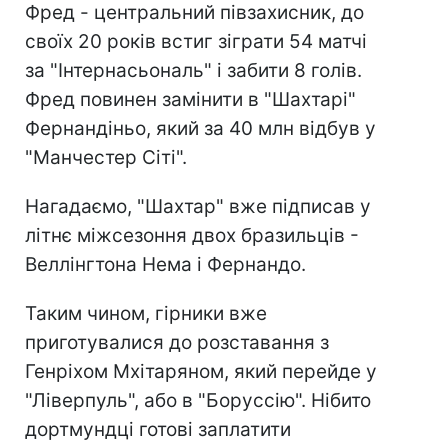
Фред - центральний півзахисник, до
своїх 20 років встиг зіграти 54 матчі
за "Інтернасьональ" і забити 8 голів.
Фред повинен замінити в "Шахтарі"
Фернандіньо, який за 40 млн відбув у
"Манчестер Сіті".
Нагадаємо, "Шахтар" вже підписав у
літнє міжсезоння двох бразильців -
Веллінгтона Нема і Фернандо.
Таким чином, гірники вже
приготувалися до розставання з
Генріхом Мхітаряном, який перейде у
"Ліверпуль", або в "Боруссію". Нібито
дортмундці готові заплатити