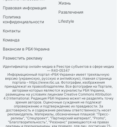
Жизнь
Правовая информация
Развлечения
Политика
Lifestyle
конфиденциальности
Контакты
Команда
Вакансии в РБК-Украина
Разместить рекламу
Идентификатор онлайн-медиа в Реестре субъектов в сфере медиа
— R40-05347
Информационный портал «РБК-Украина» имеет трехязычную
версию (украинскую, русскую и английскую), главная страница
портала –
https://www.rbc.ua
. Фотографии, изображения
принадлежат их правообладателям. Все фотографии на Портале,
авторами которых являются журналисты РБК-Украина,
размещены на условиях лицензии Creative Commons Attribution
4.0 International. Редакция РБК-Украина может не разделять точку
зрения авторов. Оценочные суждения не подлежат
опровержению и подтверждению их правдивости. За
достоверность и содержание рекламы ответственность несет
рекламодатель. Материалы, обозначенные плашкой: "Пресс-
релизы", "Спецпроект", "Партнерский материал", "Promo",
"Благотворительность", "Резонанс" размещаются на правах
рекламы и предназначены, как правило, для лиц, достигших 21-