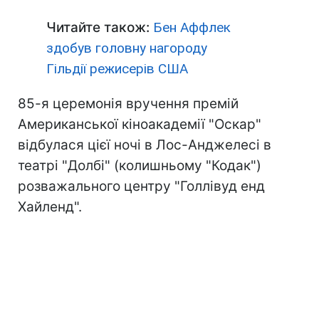
Читайте також:
Бен Аффлек
здобув головну нагороду
Гільдії режисерів США
85-я церемонія вручення премій
Американської кіноакадемії "Оскар"
відбулася цієї ночі в Лос-Анджелесі в
театрі "Долбі" (колишньому "Кодак")
розважального центру "Голлівуд енд
Хайленд".