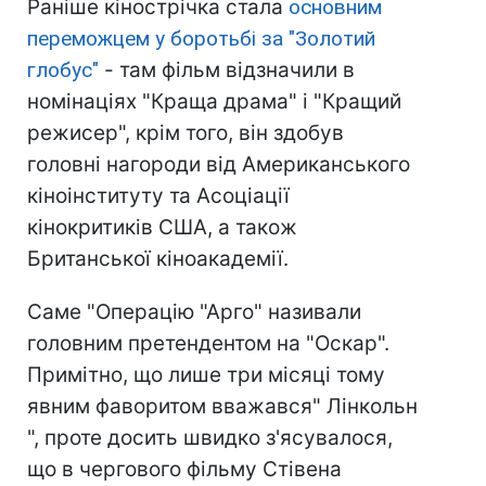
Раніше кінострічка стала
основним
переможцем у боротьбі за "Золотий
глобус"
- там фільм відзначили в
номінаціях "Краща драма" і "Кращий
режисер", крім того, він здобув
головні нагороди від Американського
кіноінституту та Асоціації
кінокритиків США, а також
Британської кіноакадемії.
Саме "Операцію "Арго" називали
головним претендентом на "Оскар".
Примітно, що лише три місяці тому
явним фаворитом вважався" Лінкольн
", проте досить швидко з'ясувалося,
що в чергового фільму Стівена