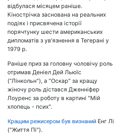
відбулася місяцем раніше.
Кінострічка заснована на реальних
подіях і присвячена історії
порячтунку шести американських
дипломатів з ув'язнення в Тегерані у
1979 р.
Раніше приз за головну чоловічу роль
отримав Деніел Дей Льюїс
("Лінкольн"), а "Оскар" за кращу
жіночу роль дістався Дженніфер
Лоуренс за роботу в картині "Мій
хлопець - псих".
Кращим режисером був визнаний
Енг Лі
("Життя Пі").