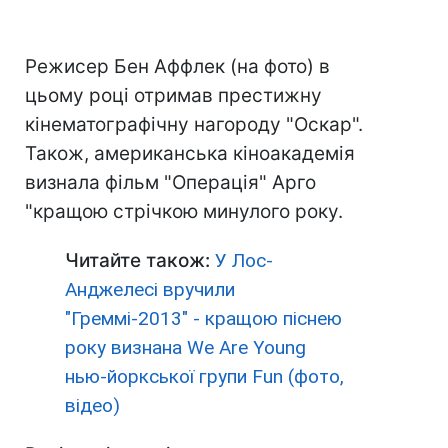
Режисер Бен Аффлек (на фото) в
цьому році отримав престижну
кінематографічну нагороду "Оскар".
Також, американська кіноакадемія
визнала фільм "Операція" Арго
"кращою стрічкою минулого року.
Читайте також:
У Лос-
Анджелесі вручили
"Греммі-2013" - кращою піснею
року визнана We Are Young
нью-йоркської групи Fun (фото,
відео)