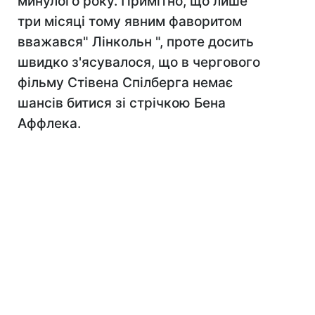
минулого року. Примітно, що лише
три місяці тому явним фаворитом
вважався" Лінкольн ", проте досить
швидко з'ясувалося, що в чергового
фільму Стівена Спілберга немає
шансів битися зі стрічкою Бена
Аффлека.