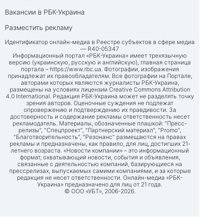
Вакансии в РБК-Украина
Разместить рекламу
Идентификатор онлайн-медиа в Реестре субъектов в сфере медиа
— R40-05347
Информационный портал «РБК-Украина» имеет трехязычную
версию (украинскую, русскую и английскую), главная страница
портала –
https://www.rbc.ua
. Фотографии, изображения
принадлежат их правообладателям. Все фотографии на Портале,
авторами которых являются журналисты РБК-Украина,
размещены на условиях лицензии Creative Commons Attribution
4.0 International. Редакция РБК-Украина может не разделять точку
зрения авторов. Оценочные суждения не подлежат
опровержению и подтверждению их правдивости. За
достоверность и содержание рекламы ответственность несет
рекламодатель. Материалы, обозначенные плашкой: "Пресс-
релизы", "Спецпроект", "Партнерский материал", "Promo",
"Благотворительность", "Резонанс" размещаются на правах
рекламы и предназначены, как правило, для лиц, достигших 21-
летнего возраста. «Новости компании» – это информационный
формат, охватывающий новости, события и объявления,
связанные с деятельностью компаний, базирующиеся на
прессрелизах, выпускаемых самими компаниями, и за которые
редакция не несет ответственности. Онлайн-медиа «РБК-
Украина» предназначено для лиц от 21 года.
© ООО «УБТ», 2006-2026.