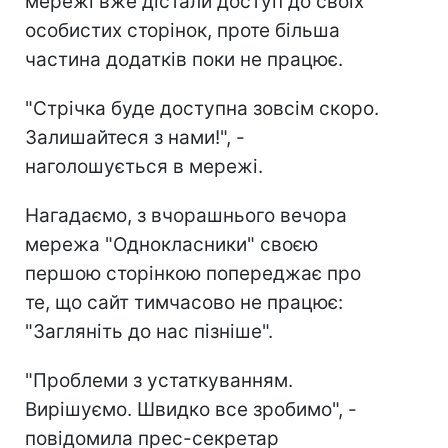
мережі вже дістали доступ до своїх
особистих сторінок, проте більша
частина додатків поки не працює.
"Стрічка буде доступна зовсім скоро.
Залишайтеся з нами!", -
наголошується в мережі.
Нагадаємо, з вчорашнього вечора
мережа "Однокласники" своєю
першою сторінкою попереджає про
те, що сайт тимчасово не працює:
"Загляніть до нас пізніше".
"Проблеми з устаткуванням.
Вирішуємо. Швидко все зробимо", -
повідомила прес-секретар