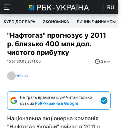
RU
КУРС ДОЛЛАРА
ЭКОНОМИКА
ЛИЧНЫЕ ФИНАНСЫ
T
"Нафтогаз" прогнозує у 2011
р. близько 400 млн дол.
чистого прибутку
15:57 30.03.2011 Ср
2 мин
RBC.UA
Не трать время на шум! Читай только
суть из
РБК-Украина в Google
Національна акціонерна компанія
"Нафтогаз України" очікає в 2011 р.