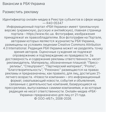
Вакансии в РБК-Украина
Разместить рекламу
Идентификатор онлайн-медиа в Реестре субъектов в сфере медиа
— R40-05347
Информационный портал «РБК-Украина» имеет трехязычную
версию (украинскую, русскую и английскую), главная страница
портала –
https://www.rbc.ua
. Фотографии, изображения
принадлежат их правообладателям. Все фотографии на Портале,
авторами которых являются журналисты РБК-Украина,
размещены на условиях лицензии Creative Commons Attribution
4.0 International. Редакция РБК-Украина может не разделять точку
зрения авторов. Оценочные суждения не подлежат
опровержению и подтверждению их правдивости. За
достоверность и содержание рекламы ответственность несет
рекламодатель. Материалы, обозначенные плашкой: "Пресс-
релизы", "Спецпроект", "Партнерский материал", "Promo",
"Благотворительность", "Резонанс" размещаются на правах
рекламы и предназначены, как правило, для лиц, достигших 21-
летнего возраста. «Новости компании» – это информационный
формат, охватывающий новости, события и объявления,
связанные с деятельностью компаний, базирующиеся на
прессрелизах, выпускаемых самими компаниями, и за которые
редакция не несет ответственности. Онлайн-медиа «РБК-
Украина» предназначено для лиц от 21 года.
© ООО «УБТ», 2006-2026.