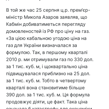
В той же час 25 серпня ц.р. прем'єр-
міністр Микола Азаров заявляв, що
Кабмін добиватиметься перегляду
домовленостей із РФ про ціну на газ.
«За цією кабальною угодою ціна на
газ для України визначалася за
формулою. Так, в першому кварталі
2010 р. ми отримували газ по 330 дол.
за 1 тис. куб. м, і щоквартально ціна
підвищувалася приблизно на 25 дол.
за 1 тис. куб. м. Тобто в четвертому
кварталі вона становитиме більше
390 дол. за 1 тис. куб. м. Ця формула
продовжує діяти, це факт. Така ціна
означала б катастрофу для економіки