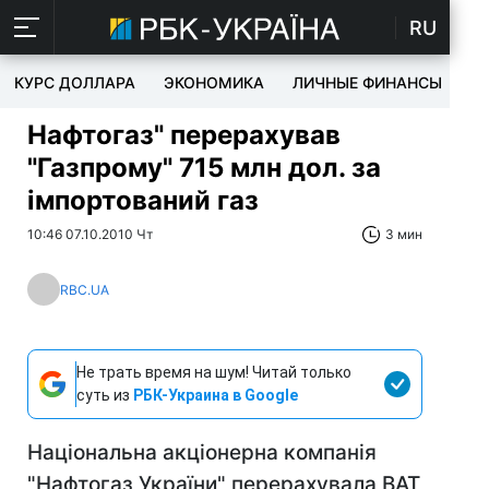
RU
КУРС ДОЛЛАРА
ЭКОНОМИКА
ЛИЧНЫЕ ФИНАНСЫ
T
Нафтогаз" перерахував
"Газпрому" 715 млн дол. за
імпортований газ
10:46 07.10.2010 Чт
3 мин
RBC.UA
Не трать время на шум! Читай только
суть из
РБК-Украина в Google
Національна акціонерна компанія
"Нафтогаз України" перерахувала ВАТ