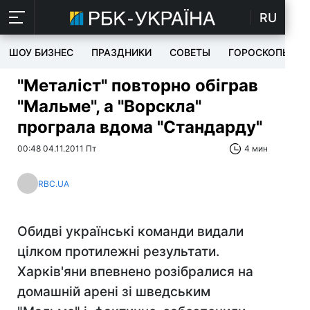
RU
ШОУ БИЗНЕС
ПРАЗДНИКИ
СОВЕТЫ
ГОРОСКОПЫ
"Металіст" повторно обіграв
"Мальме", а "Ворскла"
програла вдома "Стандарду"
00:48 04.11.2011 Пт
4 мин
RBC.UA
Обидві українські команди видали
цілком протилежні результати.
Харків'яни впевнено розібралися на
домашній арені зі шведським