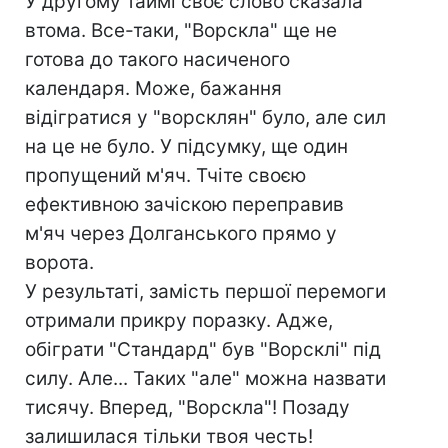
У другому таймі своє слово сказала
втома. Все-таки, "Ворскла" ще не
готова до такого насиченого
календаря. Може, бажання
відігратися у "ворсклян" було, але сил
на це не було. У підсумку, ще один
пропущений м'яч. Тчіте своєю
ефективною зачіскою переправив
м'яч через Долганського прямо у
ворота.
У результаті, замість першої перемоги
отримали прикру поразку. Адже,
обіграти "Стандард" був "Ворсклі" під
силу. Але... Таких "але" можна назвати
тисячу. Вперед, "Ворскла"! Позаду
залишилася тільки твоя честь!