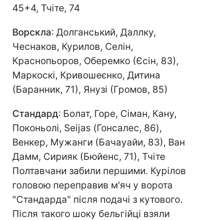
45+4, Тчіте, 74
Ворскла
: Долганський, Даллку,
Чеснаков, Курилов, Селін,
Краснопьоров, Оберемко (Єсін, 83),
Маркоскі, Кривошеєнко, Дитина
(Баранник, 71), Янузі (Громов, 85)
Стандард
: Болат, Горе, Сіман, Кану,
Поконьолі, Seijas (Гонсалес, 86),
Венкер, Мужанги (Бачауайи, 83), Ван
Дамм, Сирияк (Бюйенс, 71), Тчіте
Полтавчани забили першими. Курілов
головою переправив м'яч у ворота
"Стандарда" після подачі з кутового.
Після такого шоку бельгійці взяли