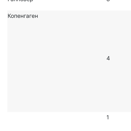
Копенгаген
4
1