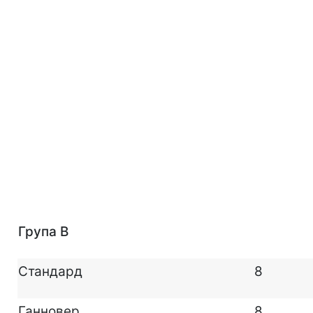
Група B
Стандард
8
Ганновер
8