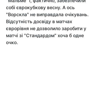
"Мальме" і, фактично, забезпечили
собі єврокубкову весну. А ось
"Ворскла" не виправдала очікувань.
Відсутність досвіду в матчах
єврорівня не дозволило заробити у
матчі зі "Стандардом" хоча б одне
очко.