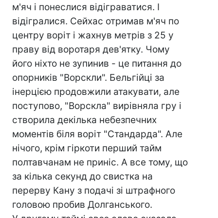
м'яч і понеслися відіграватися. І
відігралися. Сейхас отримав м'яч по
центру воріт і жахнув метрів з 25 у
праву від воротаря дев'ятку. Чому
його ніхто не зупинив - це питання до
опорників "Ворскли". Бельгійці за
інерцією продовжили атакувати, але
поступово, "Ворскла" вирівняла гру і
створила декілька небезпечних
моментів біля воріт "Стандарда". Але
нічого, крім гіркоти перший тайм
полтавчанам не приніс. А все тому, що
за кілька секунд до свистка на
перерву Кану з подачі зі штрафного
головою пробив Долганського.