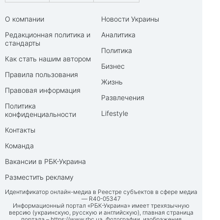
О компании
Новости Украины
Редакционная политика и
Аналитика
стандарты
Политика
Как стать нашим автором
Бизнес
Правила пользования
Жизнь
Правовая информация
Развлечения
Политика
Lifestyle
конфиденциальности
Контакты
Команда
Вакансии в РБК-Украина
Разместить рекламу
Идентификатор онлайн-медиа в Реестре субъектов в сфере медиа
— R40-05347
Информационный портал «РБК-Украина» имеет трехязычную
версию (украинскую, русскую и английскую), главная страница
портала –
https://www.rbc.ua
. Фотографии, изображения