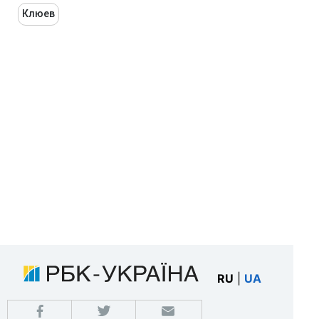
Клюев
RU
|
UA