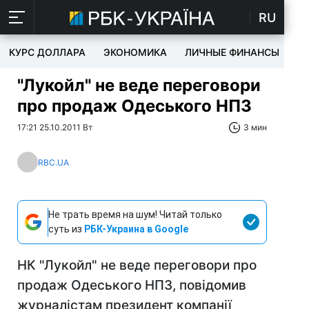
RU
КУРС ДОЛЛАРА
ЭКОНОМИКА
ЛИЧНЫЕ ФИНАНСЫ
T
"Лукойл" не веде переговори
про продаж Одеського НПЗ
17:21 25.10.2011 Вт
3 мин
RBC.UA
Не трать время на шум! Читай только
суть из
РБК-Украина в Google
НК "Лукойл" не веде переговори про
продаж Одеського НПЗ, повідомив
журналістам президент компанії