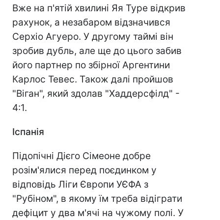
Вже на п'ятій хвилині Яя Туре відкрив
рахунок, а незабаром відзначився
Серхіо Агуеро. У другому таймі він
зробив дубль, але ще до цього забив
його партнер по збірної Аргентини
Карлос Тевес. Також далі пройшов
"Віган", який здолав "Хаддерсфілд" -
4:1.
Іспанія
Підопічні Дієго Сімеоне добре
розім'ялися перед поєдинком у
відповідь Ліги Європи УЄФА з
"Рубіном", в якому їм треба відіграти
дефіцит у два м'ячі на чужому полі. У