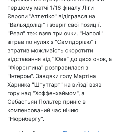
першому матчі 1/16 фіналу Ліги
Європи "Атлетіко" відігрався на
"Вальядоліді" і зберіг свої позиції.
"Реал" теж взяв три очки. "Наполі"
зіграв по нулях з "Сампдорією" і
втратив можливість скоротити
відставання від "Юве" до двох очок, а
"Фіорентина" розправилася з
"Інтером". Завдяки голу Мартіна
Харника "Штутгарт" на виїзді взяв
гору над "Хоффенхаймом", а
Себастьян Польтер приніс в
компенсований час нічию
"Нюрнбергу".