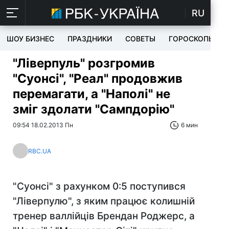
RU
ШОУ БИЗНЕС
ПРАЗДНИКИ
СОВЕТЫ
ГОРОСКОПЫ
"Ліверпуль" розгромив
"Суонсі", "Реал" продовжив
перемагати, а "Наполі" не
зміг здолати "Сампдорію"
09:54 18.02.2013 Пн
6 мин
RBC.UA
"Суонсі" з рахунком 0:5 поступився
"Ліверпулю", з яким працює колишній
тренер валлійців Брендан Роджерс, а