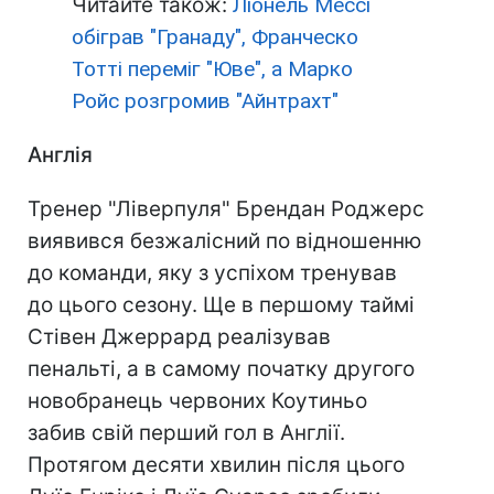
Читайте також:
Ліонель Мессі
обіграв "Гранаду", Франческо
Тотті переміг "Юве", а Марко
Ройс розгромив "Айнтрахт"
Англія
Тренер "Ліверпуля" Брендан Роджерс
виявився безжалісний по відношенню
до команди, яку з успіхом тренував
до цього сезону. Ще в першому таймі
Стівен Джеррард реалізував
пенальті, а в самому початку другого
новобранець червоних Коутиньо
забив свій перший гол в Англії.
Протягом десяти хвилин після цього