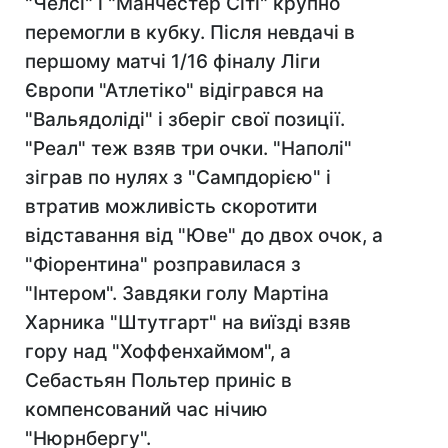
"Челсі" і "Манчестер Сіті" крупно
перемогли в кубку. Після невдачі в
першому матчі 1/16 фіналу Ліги
Європи "Атлетіко" відігрався на
"Вальядоліді" і зберіг свої позиції.
"Реал" теж взяв три очки. "Наполі"
зіграв по нулях з "Сампдорією" і
втратив можливість скоротити
відставання від "Юве" до двох очок, а
"Фіорентина" розправилася з
"Інтером". Завдяки голу Мартіна
Харника "Штутгарт" на виїзді взяв
гору над "Хоффенхаймом", а
Себастьян Польтер приніс в
компенсований час нічию
"Нюрнбергу".