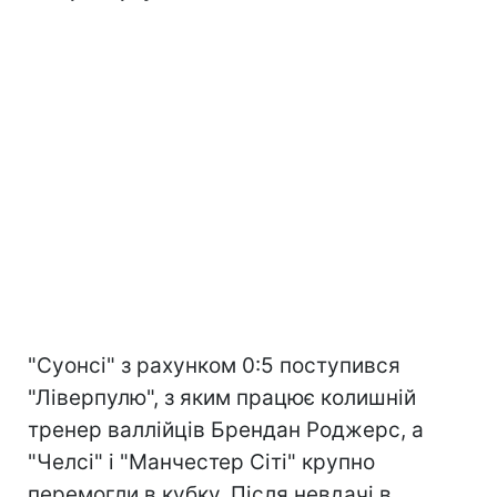
"Суонсі" з рахунком 0:5 поступився
"Ліверпулю", з яким працює колишній
тренер валлійців Брендан Роджерс, а
"Челсі" і "Манчестер Сіті" крупно
перемогли в кубку. Після невдачі в