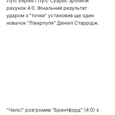
Луїс Енріке і Луїс Суарес зробили
рахунок 4:0. Фінальний результат
ударом з "точки" установив ще один
новачок "Ліверпуля" Деніел Старрідж.
"Челсі" розгромив "Брентфорд" (4:0) з