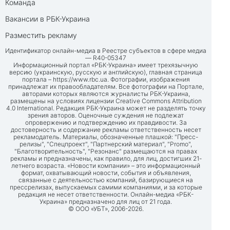
Команда
Вакансии в РБК-Украина
Разместить рекламу
Идентификатор онлайн-медиа в Реестре субъектов в сфере медиа
— R40-05347
Информационный портал «РБК-Украина» имеет трехязычную
версию (украинскую, русскую и английскую), главная страница
портала –
https://www.rbc.ua
. Фотографии, изображения
принадлежат их правообладателям. Все фотографии на Портале,
авторами которых являются журналисты РБК-Украина,
размещены на условиях лицензии Creative Commons Attribution
4.0 International. Редакция РБК-Украина может не разделять точку
зрения авторов. Оценочные суждения не подлежат
опровержению и подтверждению их правдивости. За
достоверность и содержание рекламы ответственность несет
рекламодатель. Материалы, обозначенные плашкой: "Пресс-
релизы", "Спецпроект", "Партнерский материал", "Promo",
"Благотворительность", "Резонанс" размещаются на правах
рекламы и предназначены, как правило, для лиц, достигших 21-
летнего возраста. «Новости компании» – это информационный
формат, охватывающий новости, события и объявления,
связанные с деятельностью компаний, базирующиеся на
прессрелизах, выпускаемых самими компаниями, и за которые
редакция не несет ответственности. Онлайн-медиа «РБК-
Украина» предназначено для лиц от 21 года.
© ООО «УБТ», 2006-2026.