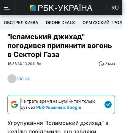
RU
ОБСТРЕЛ КИЕВА
DRONE DEALS
ОРМУЗСКИЙ ПРОЛИВ
"Ісламський джихад"
погодився припинити вогонь
в Секторі Газа
15:38 30.10.2011 Вс
2 мин
RBC.UA
Не трать время на шум! Читай только
суть из
РБК-Украина в Google
Угрупування "Ісламський джихад" в
неділю повідомило, що завдяки