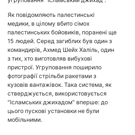
угруповання "Ісламський джихад".
Як повідомляють палестинські
медики, в цілому вбито сімох
палестинських бойовиків, поранені ще
15 людей. Серед загиблих був один з
командирів, Ахмед Шейх Халіль, один
з тих, хто виготовляв вибухові
пристрої. Угруповання поширило
фотографії стрільби ракетами з
кузовів вантажівок. Така система, як
стверджується, використовується
"Ісламських джихадом" вперше: до
цього пускові установки не були
мобільними.