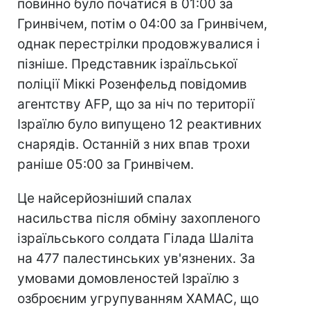
повинно було початися в 01:00 за
Гринвічем, потім о 04:00 за Гринвічем,
однак перестрілки продовжувалися і
пізніше. Представник ізраїльської
поліції Міккі Розенфельд повідомив
агентству AFP, що за ніч по території
Ізраїлю було випущено 12 реактивних
снарядів. Останній з них впав трохи
раніше 05:00 за Гринвічем.
Це найсерйозніший спалах
насильства після обміну захопленого
ізраїльського солдата Гілада Шаліта
на 477 палестинських ув'язнених. За
умовами домовленостей Ізраїлю з
озброєним угрупуванням ХАМАС, що