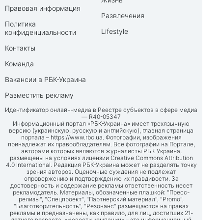
Правовая информация
Развлечения
Политика
Lifestyle
конфиденциальности
Контакты
Команда
Вакансии в РБК-Украина
Разместить рекламу
Идентификатор онлайн-медиа в Реестре субъектов в сфере медиа
— R40-05347
Информационный портал «РБК-Украина» имеет трехязычную
версию (украинскую, русскую и английскую), главная страница
портала –
https://www.rbc.ua
. Фотографии, изображения
принадлежат их правообладателям. Все фотографии на Портале,
авторами которых являются журналисты РБК-Украина,
размещены на условиях лицензии Creative Commons Attribution
4.0 International. Редакция РБК-Украина может не разделять точку
зрения авторов. Оценочные суждения не подлежат
опровержению и подтверждению их правдивости. За
достоверность и содержание рекламы ответственность несет
рекламодатель. Материалы, обозначенные плашкой: "Пресс-
релизы", "Спецпроект", "Партнерский материал", "Promo",
"Благотворительность", "Резонанс" размещаются на правах
рекламы и предназначены, как правило, для лиц, достигших 21-
летнего возраста. «Новости компании» – это информационный