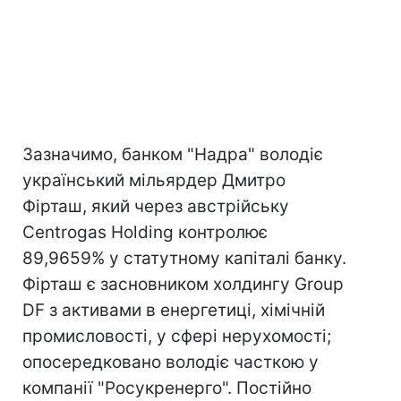
Зазначимо, банком "Надра" володіє
український мільярдер Дмитро
Фірташ, який через австрійську
Centrogas Holding контролює
89,9659% у статутному капіталі банку.
Фірташ є засновником холдингу Group
DF з активами в енергетиці, хімічній
промисловості, у сфері нерухомості;
опосередковано володіє часткою у
компанії "Росукренерго". Постійно