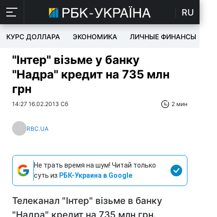
RU
КУРС ДОЛЛАРА
ЭКОНОМИКА
ЛИЧНЫЕ ФИНАНСЫ
T
"Інтер" візьме у банку
"Надра" кредит на 735 млн
грн
14:27 16.02.2013 Сб
2 мин
RBC.UA
Не трать время на шум! Читай только
суть из
РБК-Украина в Google
Телеканал "Інтер" візьме в банку
"Надра" кредит на 735 млн грн.