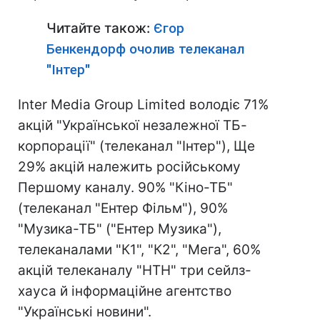
Читайте також:
Єгор
Бенкендорф очолив телеканал
"Інтер"
Inter Media Group Limited володіє 71%
акцій "Української незалежної ТБ-
корпорації" (телеканал "Інтер"), Ще
29% акцій належить російському
Першому каналу. 90% "Кіно-ТБ"
(телеканал "Ентер Фільм"), 90%
"Музика-ТБ" ("Ентер Музика"),
телеканалами "К1", "К2", "Мега", 60%
акцій телеканалу "НТН" три сейлз-
хауса й інформаційне агентство
"Українські новини".