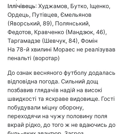
Іллічівець
: Худжамов, Бутко, Іщенко,
Ордець, Путівцев, Ємельянов
(Яворський, 89), Полянський,
Федотов, Кравченко (Мандзюк, 46),
Таргамадзе (Шевчук, 84), Фомін
На 78-й хвилині Мораес не реалізував
пенальті (воротар)
До ознак весняного футболу додалась
відповідна погода. Сильний дощ
позбавив глядачів надій на високі
швидкості та яскраве видовище. Гості
побудували міцну оборону,
переходячи на чужу половину поля
вкрай рідко, до того ж не вдаючись до
будь-яких авантюр. Загроз