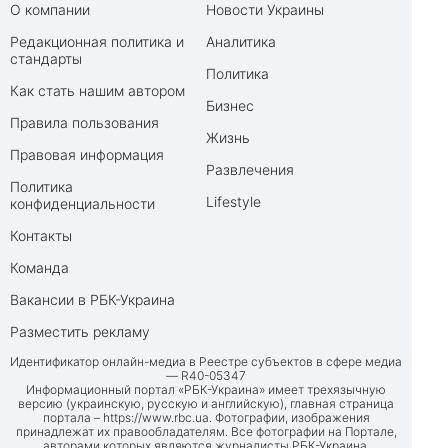
О компании
Новости Украины
Редакционная политика и
Аналитика
стандарты
Политика
Как стать нашим автором
Бизнес
Правила пользования
Жизнь
Правовая информация
Развлечения
Политика
Lifestyle
конфиденциальности
Контакты
Команда
Вакансии в РБК-Украина
Разместить рекламу
Идентификатор онлайн-медиа в Реестре субъектов в сфере медиа
— R40-05347
Информационный портал «РБК-Украина» имеет трехязычную
версию (украинскую, русскую и английскую), главная страница
портала –
https://www.rbc.ua
. Фотографии, изображения
принадлежат их правообладателям. Все фотографии на Портале,
авторами которых являются журналисты РБК-Украина,