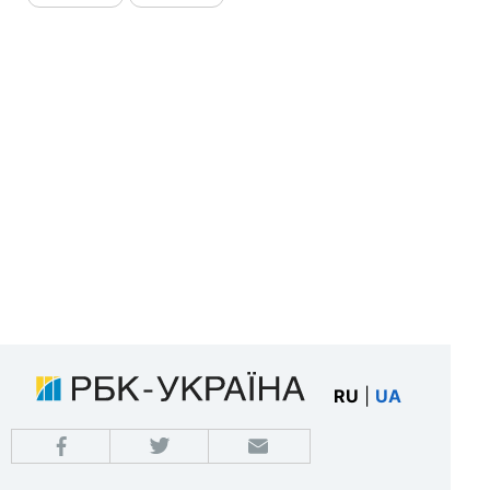
RU
|
UA