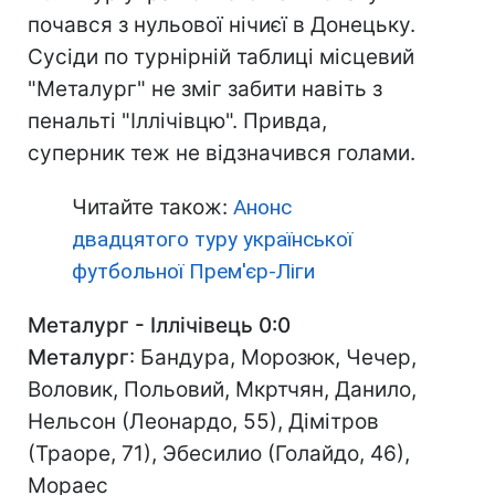
почався з нульової нічиєї в Донецьку.
Сусіди по турнірній таблиці місцевий
"Металург" не зміг забити навіть з
пенальті "Іллічівцю". Привда,
суперник теж не відзначився голами.
Читайте також:
Анонс
двадцятого туру української
футбольної Прем'єр-Ліги
Металург - Іллічівець 0:0
Металург
: Бандура, Морозюк, Чечер,
Воловик, Польовий, Мкртчян, Данило,
Нельсон (Леонардо, 55), Дімітров
(Траоре, 71), Эбесилио (Голайдо, 46),
Мораес