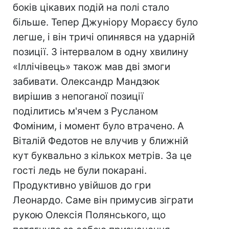
боків цікавих подій на полі стало
більше. Тепер Джуніору Мораєсу було
легше, і він тричі опинявся на ударній
позиції. З інтервалом в одну хвилину
«Іллічівець» також мав дві змоги
забивати. Олександр Мандзюк
вирішив з непоганої позиції
поділитись м'ячем з Русланом
Фоміним, і момент було втрачено. А
Віталій Федотов не влучив у ближній
кут буквально з кількох метрів. За це
гості ледь не були покарані.
Продуктивно увійшов до гри
Леонардо. Саме він примусив зіграти
рукою Олексія Полянського, що