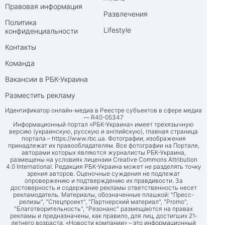
Правовая информация
Развлечения
Политика
Lifestyle
конфиденциальности
Контакты
Команда
Вакансии в РБК-Украина
Разместить рекламу
Идентификатор онлайн-медиа в Реестре субъектов в сфере медиа
— R40-05347
Информационный портал «РБК-Украина» имеет трехязычную
версию (украинскую, русскую и английскую), главная страница
портала –
https://www.rbc.ua
. Фотографии, изображения
принадлежат их правообладателям. Все фотографии на Портале,
авторами которых являются журналисты РБК-Украина,
размещены на условиях лицензии Creative Commons Attribution
4.0 International. Редакция РБК-Украина может не разделять точку
зрения авторов. Оценочные суждения не подлежат
опровержению и подтверждению их правдивости. За
достоверность и содержание рекламы ответственность несет
рекламодатель. Материалы, обозначенные плашкой: "Пресс-
релизы", "Спецпроект", "Партнерский материал", "Promo",
"Благотворительность", "Резонанс" размещаются на правах
рекламы и предназначены, как правило, для лиц, достигших 21-
летнего возраста. «Новости компании» – это информационный