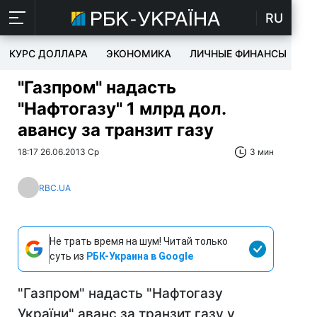
RU
КУРС ДОЛЛАРА
ЭКОНОМИКА
ЛИЧНЫЕ ФИНАНСЫ
T
"Газпром" надасть
"Нафтогазу" 1 млрд дол.
авансу за транзит газу
18:17 26.06.2013 Ср
3 мин
RBC.UA
Не трать время на шум! Читай только
суть из
РБК-Украина в Google
"Газпром" надасть "Нафтогазу
України" аванс за транзит газу у