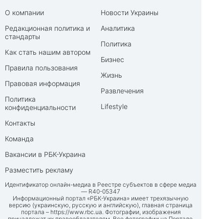
О компании
Новости Украины
Редакционная политика и
Аналитика
стандарты
Политика
Как стать нашим автором
Бизнес
Правила пользования
Жизнь
Правовая информация
Развлечения
Политика
Lifestyle
конфиденциальности
Контакты
Команда
Вакансии в РБК-Украина
Разместить рекламу
Идентификатор онлайн-медиа в Реестре субъектов в сфере медиа
— R40-05347
Информационный портал «РБК-Украина» имеет трехязычную
версию (украинскую, русскую и английскую), главная страница
портала –
https://www.rbc.ua
. Фотографии, изображения
принадлежат их правообладателям. Все фотографии на Портале,