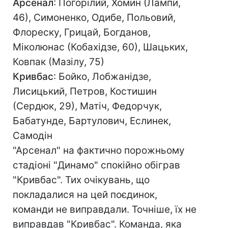
Арсенал
: Погорілий, Хомин (Лампи,
46), Симоненко, Одибе, Польовий,
Флореску, Грицай, Богданов,
Міколюнас (Кобахідзе, 60), Шацьких,
Ковпак (Мазілу, 75)
Кривбас
: Бойко, Лобжанідзе,
Лисицький, Петров, Костишин
(Сердюк, 29), Матіч, Федорчук,
Бабатунде, Бартулович, Еслинек,
Самодін
"Арсенал" на фактично порожньому
стадіоні "Динамо" спокійно обіграв
"Кривбас". Тих очікувань, що
покладалися на цей поєдинок,
команди не виправдали. Точніше, їх не
виправдав "Кривбас". Команда, яка