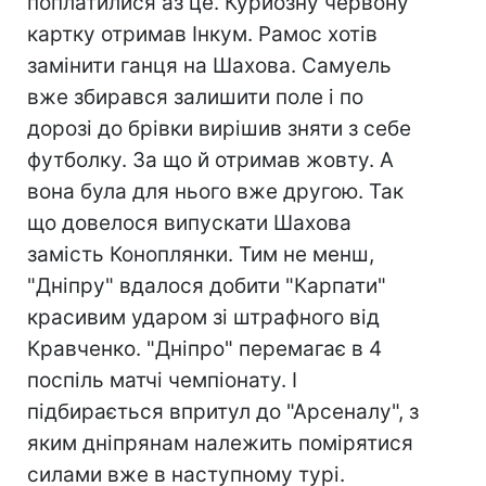
поплатилися аз це. Курйозну червону
картку отримав Інкум. Рамос хотів
замінити ганця на Шахова. Самуель
вже збирався залишити поле і по
дорозі до брівки вирішив зняти з себе
футболку. За що й отримав жовту. А
вона була для нього вже другою. Так
що довелося випускати Шахова
замість Коноплянки. Тим не менш,
"Дніпру" вдалося добити "Карпати"
красивим ударом зі штрафного від
Кравченко. "Дніпро" перемагає в 4
поспіль матчі чемпіонату. І
підбирається впритул до "Арсеналу", з
яким дніпрянам належить помірятися
силами вже в наступному турі.