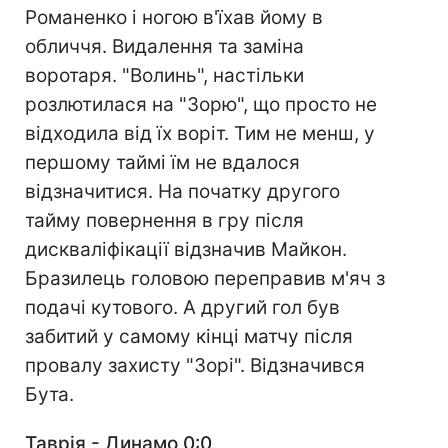
Романенко і ногою в'їхав йому в
обличчя. Видалення та заміна
воротаря. "Волинь", настільки
розлютилася на "Зорю", що просто не
відходила від їх воріт. Тим не менш, у
першому таймі їм не вдалося
відзначитися. На початку другого
тайму повернення в гру після
дискваліфікації відзначив Майкон.
Бразилець головою переправив м'яч з
подачі кутового. А другий гол був
забитий у самому кінці матчу після
провалу захисту "Зорі". Відзначився
Бута.
Таврія - Динамо 0:0