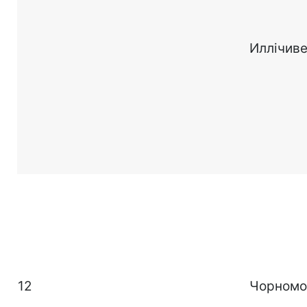
Иллічив
12
Чорномо