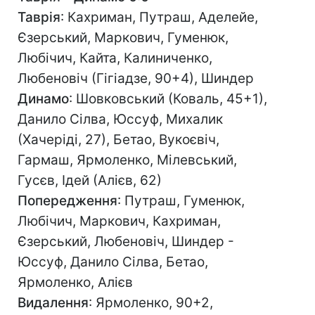
Таврія
: Кахриман, Путраш, Аделейе,
Єзерський, Маркович, Гуменюк,
Любічич, Кайта, Калиниченко,
Любеновіч (Гігіадзе, 90+4), Шиндер
Динамо
: Шовковський (Коваль, 45+1),
Данило Сілва, Юссуф, Михалик
(Хачеріді, 27), Бетао, Вукоєвіч,
Гармаш, Ярмоленко, Мілевський,
Гусєв, Ідей (Алієв, 62)
Попередження
: Путраш, Гуменюк,
Любічич, Маркович, Кахриман,
Єзерський, Любеновіч, Шиндер -
Юссуф, Данило Сілва, Бетао,
Ярмоленко, Алієв
Видалення
: Ярмоленко, 90+2,