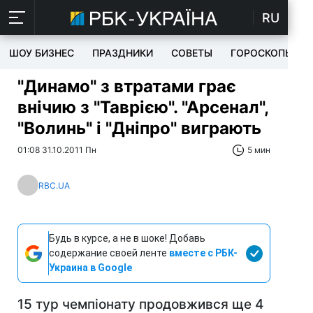
RU
ШОУ БИЗНЕС
ПРАЗДНИКИ
СОВЕТЫ
ГОРОСКОПЫ
"Динамо" з втратами грає
внічию з "Таврією". "Арсенал",
"Волинь" і "Дніпро" виграють
01:08 31.10.2011 Пн
5 мин
RBC.UA
Будь в курсе, а не в шоке! Добавь
содержание своей ленте
вместе с РБК-
Украина в Google
15 тур чемпіонату продовжився ще 4