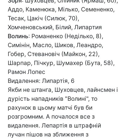
Зоря
: Шуховцев, Олійник (Ярмаш, 60),
Аддо, Каменюка, Мілько, Семененко,
Тесак, Цакіч (Силюк, 70),
Хомченовський, Білий, Липартия
Волинь
: Романенко (Неділько, 8),
Симінін, Масло, Шиков, Леандро,
Гобер, Стевановіч (Майкон, 22),
Шарпар, Пічкур, Шумахер (Бута, 58),
Рамон Лопес
Видалення: Липартія, 6
Якби не штанга, Шуховцев, лайнсмен і
дурість нападників "Волині", то
рахунок в цьому матчі був би
розгромним. А почалося все з
видалення. Лепартія в штрафній
лучан пішов на зближення з