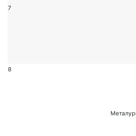
7
8
Металур