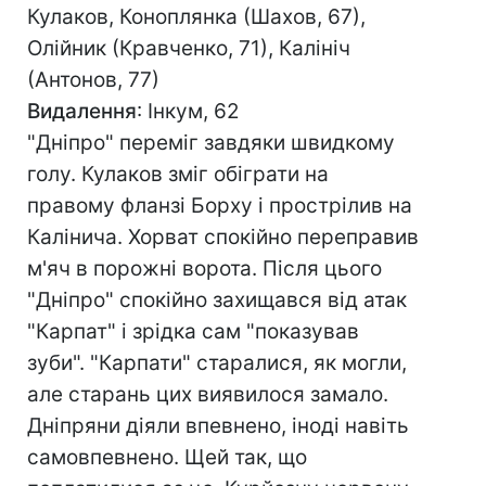
Кулаков, Коноплянка (Шахов, 67),
Олійник (Кравченко, 71), Калініч
(Антонов, 77)
Видалення
: Інкум, 62
"Дніпро" переміг завдяки швидкому
голу. Кулаков зміг обіграти на
правому фланзі Борху і прострілив на
Калінича. Хорват спокійно переправив
м'яч в порожні ворота. Після цього
"Дніпро" спокійно захищався від атак
"Карпат" і зрідка сам "показував
зуби". "Карпати" старалися, як могли,
але старань цих виявилося замало.
Дніпряни діяли впевнено, іноді навіть
самовпевнено. Щей так, що