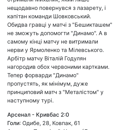
нещодавно повернувся з лазарету, і
капітан команди Шовковський.
Обидва гравці у матчі з "Бешикташем"
не зможуть допомогти "Динамо". А в
самому кінці матчу не витримали
нерви у Ярмоленко та Мілевського.
Арбітр матчу Віталій Годулян
нагородив обох червоними картками.
Тепер форварди "Динамо"
пропустять, як мінімум, дуже
принциповий матч з "Металістом" у
наступному турі.
Арсенал - Кривбас 2:0
Голи
: Одибе, 28, Ковпак, 61