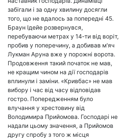
наставник господарів. Динамівці
забігали і за одну хвилину досягли
того, що не вдалось за попередні 45.
Браун Ідейе розвернувся,
перебуваючи метрах у 14-ти від воріт,
пробив у поперечину, а добивав м'яч
Лукман Аруна вже у порожні ворота.
Продовження такий початок не мав,
не кращим чином на дії господарів
вплинули і заміни. «Кривбас» не мав
вибору і час від часу відповідав
гостро. Попередженням було
влучання у хрестовину від
Володимира Прийомова. Господарі не
надали цьому значення, а Прийомов
другу спробу з того ж місця