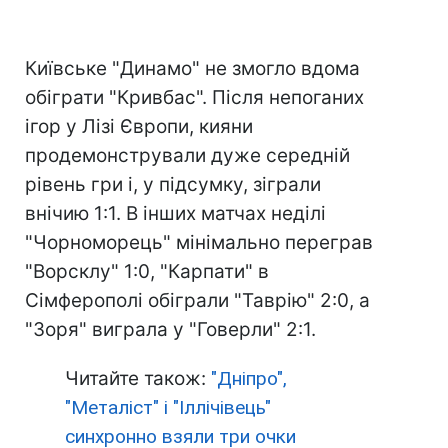
Київське "Динамо" не змогло вдома
обіграти "Кривбас". Після непоганих
ігор у Лізі Європи, кияни
продемонстрували дуже середній
рівень гри і, у підсумку, зіграли
внічию 1:1. В інших матчах неділі
"Чорноморець" мінімально переграв
"Ворсклу" 1:0, "Карпати" в
Сімферополі обіграли "Таврію" 2:0, а
"Зоря" виграла у "Говерли" 2:1.
Читайте також:
"Дніпро",
"Металіст" і "Іллічівець"
синхронно взяли три очки