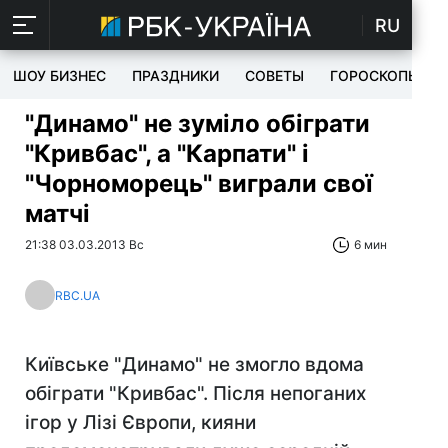
RU
ШОУ БИЗНЕС
ПРАЗДНИКИ
СОВЕТЫ
ГОРОСКОПЫ
"Динамо" не зуміло обіграти
"Кривбас", а "Карпати" і
"Чорноморець" виграли свої
матчі
21:38 03.03.2013 Вс
6 мин
RBC.UA
Київське "Динамо" не змогло вдома
обіграти "Кривбас". Після непоганих
ігор у Лізі Європи, кияни