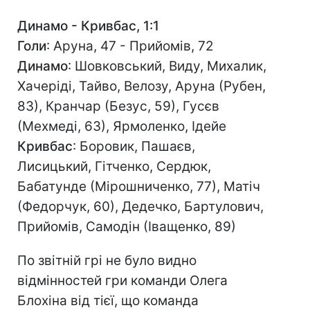
Динамо - Кривбас, 1:1
Голи
: Аруна, 47 - Прийомів, 72
Динамо
: Шовковський, Виду, Михалик,
Хачеріді, Тайво, Велозу, Аруна (Рубен,
83), Кранчар (Безус, 59), Гусєв
(Мехмеді, 63), Ярмоленко, Ідейе
Кривбас
: Боровик, Пашаєв,
Лисицький, Гітченко, Сердюк,
Бабатунде (Мірошниченко, 77), Матіч
(Федорчук, 60), Дедечко, Бартулович,
Прийомів, Самодін (Іващенко, 89)
По звітній грі не було видно
відмінностей гри команди Олега
Блохіна від тієї, що команда