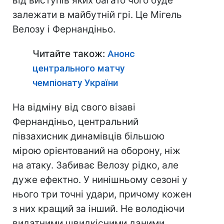
від виступів яких багато чого буде
залежати в майбутній грі. Це Мігель
Велозу і Фернандіньо.
Читайте також:
Анонс
центрального матчу
чемпіонату України
На відміну від свого візаві
Фернандіньо, центральний
півзахисник динамівців більшою
мірою орієнтований на оборону, ніж
на атаку. Забиває Велозу рідко, але
дуже ефектно. У нинішньому сезоні у
нього три точні удари, причому кожен
з них кращий за інший. Не володіючи
видатними швидкісними даними,