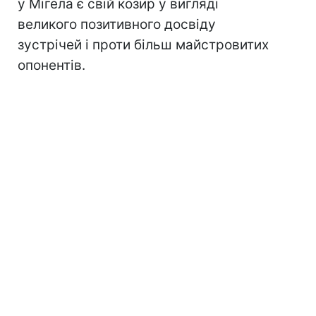
у Мігела є свій козир у вигляді
великого позитивного досвіду
зустрічей і проти більш майстровитих
опонентів.