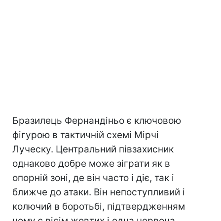
Бразилець Фернандіньо є ключовою
фігурою в тактичній схемі Мірчі
Луческу. Центральний півзахисник
однаково добре може зіграти як в
опорній зоні, де він часто і діє, так і
ближче до атаки. Він непоступливий і
колючий в боротьбі, підтвердженням
чому є вісім жовтих і одна червона