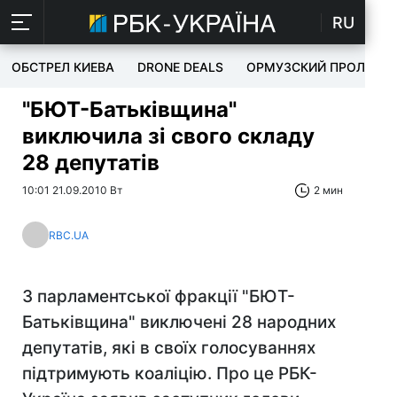
RU
ОБСТРЕЛ КИЕВА
DRONE DEALS
ОРМУЗСКИЙ ПРОЛИВ
"БЮТ-Батьківщина"
виключила зі свого складу
28 депутатів
10:01 21.09.2010 Вт
2 мин
RBC.UA
З парламентської фракції "БЮТ-
Батьківщина" виключені 28 народних
депутатів, які в своїх голосуваннях
підтримують коаліцію. Про це РБК-