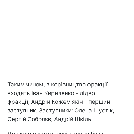
Таким чином, в керівництво фракції
входять Іван Кириленко - лідер
фракції, Андрій Кожем'якін - перший
заступник. Заступники: Олена Шустік,
Сергій Соболєв, Андрій Шкіль.
До складу заступників вчора були