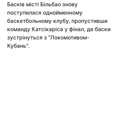
Басків місті Більбао знову
поступилася однойменному
баскетбольному клубу, пропустивши
команду Катсікаріса у фінал, де баски
зустрінуться з "Локомотивом-
Кубань".