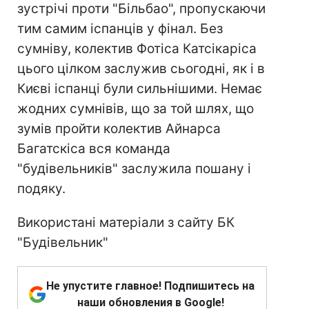
зустрічі проти "Більбао", пропускаючи
тим самим іспанців у фінал. Без
сумніву, колектив Фотіса Катсікаріса
цього цілком заслужив сьогодні, як і в
Києві іспанці були сильнішими. Немає
жодних сумнівів, що за той шлях, що
зумів пройти колектив Айнарса
Багатскіса вся команда
"будівельників" заслужила пошану і
подяку.
Використані матеріали з сайту БК
"Будівельник"
Не упустите главное! Подпишитесь на
наши обновления в Google!