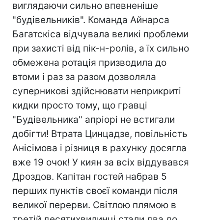
виглядаючи сильно впевненіше
"будівельників". Команда Айнарса
Багатскіса відчувала великі проблеми
при захисті від пік-н-ролів, а їх сильно
обмежена ротація призводила до
втоми і раз за разом дозволяла
суперникові здійснювати неприкриті
кидки просто тому, що гравці
"Будівельника" апріорі не встигали
добігти! Втрата Цинцадзе, повільність
Анісімова і різниця в рахунку досягла
вже 19 очок! У киян за всіх віддувався
Дроздов. Капітан гостей набрав 5
перших пунктів своєї команди після
великої перерви. Світлою плямою в
третій десятихвилинці стали два до