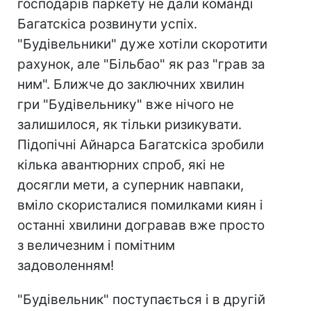
господарів паркету не дали команді
Багатскіса розвинути успіх.
"Будівельники" дуже хотіли скоротити
рахунок, але "Більбао" як раз "грав за
ним". Ближче до заключних хвилин
гри "Будівельнику" вже нічого не
залишилося, як тільки ризикувати.
Підопічні Айнарса Багатскіса зробили
кілька авантюрних спроб, які не
досягли мети, а суперник навпаки,
вміло скористалися помилками киян і
останні хвилини догравав вже просто
з величезним і помітним
задоволенням!
"Будівельник" поступається і в другій