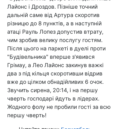
Лайонс і Дроздов. Пізніше точний
дальній саме від Артура скоротив
різницю до 8 пунктів, а в наступній
атаці Рауль Лопез допустив втрату,
чим зробив велику послугу гостям.
Після цього на паркеті в дуелі проти
"Будівельника" вперше з'явився
Грімау, а Лео Лайонс закинув важкі
два з під кільця скоротивши відрив
вже до цілком обнадійливих 6 очок.
Звучить сирена, 20:14, і на першу
чверть господарі йдуть в лідерах.
Жодного фолу не пробили гості за всю
першу чверть!