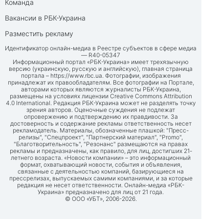
Команда
Вакансии в РБК-Украина
Разместить рекламу
Идентификатор онлайн-медиа в Реестре субъектов в сфере медиа
— R40-05347
Информационный портал «РБК-Украина» имеет трехязычную
версию (украинскую, русскую и английскую), главная страница
портала –
https://www.rbc.ua
. Фотографии, изображения
принадлежат их правообладателям. Все фотографии на Портале,
авторами которых являются журналисты РБК-Украина,
размещены на условиях лицензии Creative Commons Attribution
4.0 International. Редакция РБК-Украина может не разделять точку
зрения авторов. Оценочные суждения не подлежат
опровержению и подтверждению их правдивости. За
достоверность и содержание рекламы ответственность несет
рекламодатель. Материалы, обозначенные плашкой: "Пресс-
релизы", "Спецпроект", "Партнерский материал", "Promo",
"Благотворительность", "Резонанс" размещаются на правах
рекламы и предназначены, как правило, для лиц, достигших 21-
летнего возраста. «Новости компании» – это информационный
формат, охватывающий новости, события и объявления,
связанные с деятельностью компаний, базирующиеся на
прессрелизах, выпускаемых самими компаниями, и за которые
редакция не несет ответственности. Онлайн-медиа «РБК-
Украина» предназначено для лиц от 21 года.
© ООО «УБТ», 2006-2026.