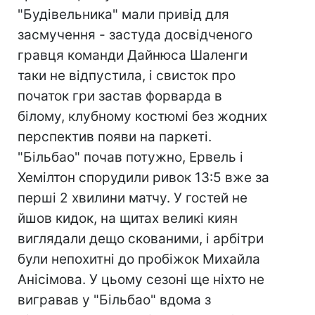
"Будівельника" мали привід для
засмучення - застуда досвідченого
гравця команди Дайнюса Шаленги
таки не відпустила, і свисток про
початок гри застав форварда в
білому, клубному костюмі без жодних
перспектив появи на паркеті.
"Більбао" почав потужно, Ервель і
Хемілтон спорудили ривок 13:5 вже за
перші 2 хвилини матчу. У гостей не
йшов кидок, на щитах великі киян
виглядали дещо скованими, і арбітри
були непохитні до пробіжок Михайла
Анісімова. У цьому сезоні ще ніхто не
вигравав у "Більбао" вдома з