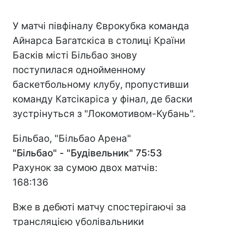
У матчі півфіналу Єврокубка команда
Айнарса Багатскіса в столиці Країни
Басків місті Більбао знову
поступилася однойменному
баскетбольному клубу, пропустивши
команду Катсікаріса у фінал, де баски
зустрінуться з "Локомотивом-Кубань".
Більбао, "Більбао Арена"
"Більбао" - "Будівельник" 75:53
Рахунок за сумою двох матчів:
168:136
Вже в дебюті матчу спостерігаючі за
трансляцією уболівальники