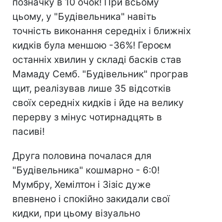
позначку в 10 очок! При всьому
цьому, у "Будівельника" навіть
точність виконання середніх і ближніх
кидків була меншою -36%! Героєм
останніх хвилин у складі басків став
Мамаду Семб. "Будівельник" програв
щит, реалізував лише 35 відсотків
своїх середніх кидків і йде на велику
перерву з мінус чотирнадцять в
пасиві!
Друга половина почалася для
"Будівельника" кошмарно - 6:0!
Мумбру, Хемілтон і Зізіс дуже
впевнено і спокійно закидали свої
кидки, при цьому візуально