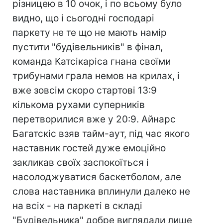
різницею в 10 очок, і по всьому було
видно, що і сьогодні господарі
паркету не те що не мають намір
пустити "будівельників" в фінал,
команда Катсікаріса гнана своїми
трибунами грала немов на крилах, і
вже зовсім скоро стартові 13:9
кількома рухами суперників
перетворилися вже у 20:9. Айнарс
Багатскіс взяв тайм-аут, під час якого
наставник гостей дуже емоційно
закликав своїх заспокоїться і
насолоджуватися баскетболом, але
слова наставника вплинули далеко не
на всіх - на паркеті в складі
"Будівельника" добре виглядали лише