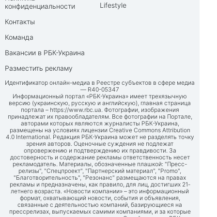
Lifestyle
конфиденциальности
Контакты
Команда
Вакансии в РБК-Украина
Разместить рекламу
Идентификатор онлайн-медиа в Реестре субъектов в сфере медиа
— R40-05347
Информационный портал «РБК-Украина» имеет трехязычную
версию (украинскую, русскую и английскую), главная страница
портала –
https://www.rbc.ua
. Фотографии, изображения
принадлежат их правообладателям. Все фотографии на Портале,
авторами которых являются журналисты РБК-Украина,
размещены на условиях лицензии Creative Commons Attribution
4.0 International. Редакция РБК-Украина может не разделять точку
зрения авторов. Оценочные суждения не подлежат
опровержению и подтверждению их правдивости. За
достоверность и содержание рекламы ответственность несет
рекламодатель. Материалы, обозначенные плашкой: "Пресс-
релизы", "Спецпроект", "Партнерский материал", "Promo",
"Благотворительность", "Резонанс" размещаются на правах
рекламы и предназначены, как правило, для лиц, достигших 21-
летнего возраста. «Новости компании» – это информационный
формат, охватывающий новости, события и объявления,
связанные с деятельностью компаний, базирующиеся на
прессрелизах, выпускаемых самими компаниями, и за которые