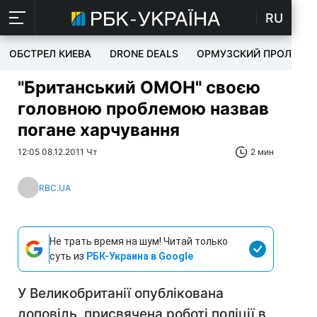
RU
ОБСТРЕЛ КИЕВА
DRONE DEALS
ОРМУЗСКИЙ ПРОЛИВ
"Британський ОМОН" своєю
головною проблемою назвав
погане харчування
12:05 08.12.2011 Чт
2 мин
RBC.UA
Не трать время на шум! Читай только
суть из
РБК-Украина в Google
У Великобританії опублікована
доповідь, присвячена роботі поліції в