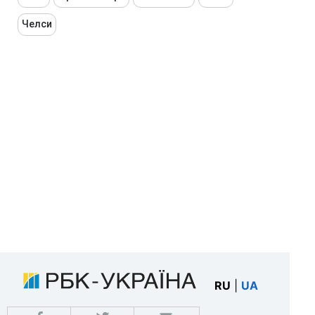
Челси
RU
|
UA