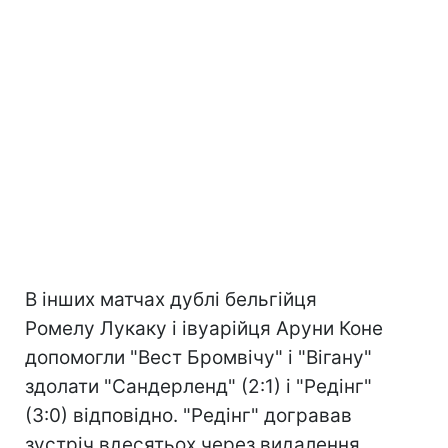
В інших матчах дублі бельгійця
Ромелу Лукаку і івуарійця Аруни Коне
допомогли "Вест Бромвічу" і "Вігану"
здолати "Сандерленд" (2:1) і "Редінг"
(3:0) відповідно. "Редінг" догравав
зустріч вдесятьох через видалення