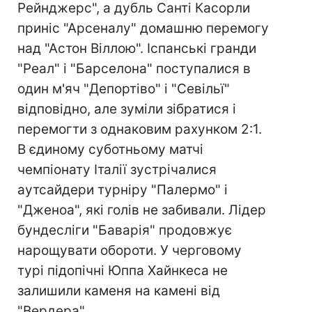
Рейнджерс", а дубль Санті Касорли
приніс "Арсеналу" домашню перемогу
над "Астон Віллою". Іспанські гранди
"Реал" і "Барселона" поступалися в
один м'яч "Депортіво" і "Севільї"
відповідно, але зуміли зібратися і
перемогти з однаковим рахунком 2:1.
В єдиному суботньому матчі
чемпіонату Італії зустрічалися
аутсайдери турніру "Палермо" і
"Дженоа", які голів не забивали. Лідер
бундесліги "Баварія" продовжує
нарощувати обороти. У черговому
турі підопічні Юппа Хайнкеса не
залишили каменя на камені від
"Вердера".