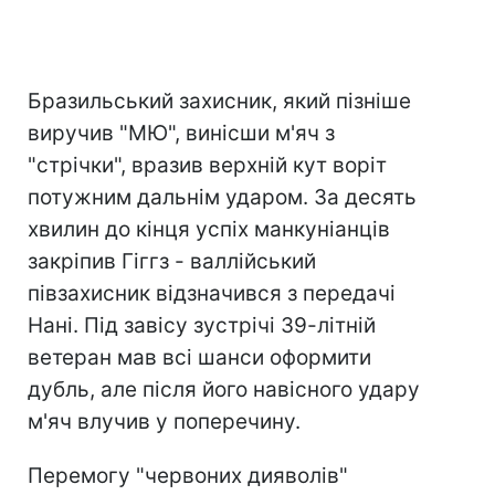
Бразильський захисник, який пізніше
виручив "МЮ", винісши м'яч з
"стрічки", вразив верхній кут воріт
потужним дальнім ударом. За десять
хвилин до кінця успіх манкуніанців
закріпив Гіггз - валлійський
півзахисник відзначився з передачі
Нані. Під завісу зустрічі 39-літній
ветеран мав всі шанси оформити
дубль, але після його навісного удару
м'яч влучив у поперечину.
Перемогу "червоних дияволів"