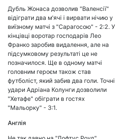
Дубль Жонаса дозволив "Валенсії"
відіграти два м'ячі і вирвати нічию у
виїзному матчі з "Сарагосою" - 2:2. У
кінцівці воротар господарів Лео
Франко заробив видалення, але на
підсумковому результаті це не
позначилося. Ще в одному матчі
головним героєм також став
футболіст, який забив два голи. Точні
удари Адріана Колунги дозволили
"Хетафе" обіграти в гостях
"Мальорку" - 3:1.
Англія
Не так давно на "Лофтус Роуд"