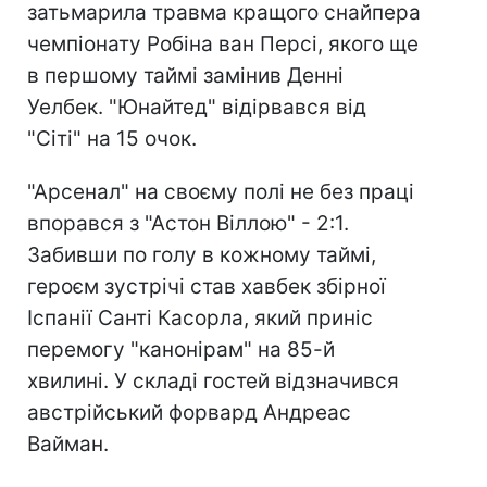
затьмарила травма кращого снайпера
чемпіонату Робіна ван Персі, якого ще
в першому таймі замінив Денні
Уелбек. "Юнайтед" відірвався від
"Сіті" на 15 очок.
"Арсенал" на своєму полі не без праці
впорався з "Астон Віллою" - 2:1.
Забивши по голу в кожному таймі,
героєм зустрічі став хавбек збірної
Іспанії Санті Касорла, який приніс
перемогу "канонірам" на 85-й
хвилині. У складі гостей відзначився
австрійський форвард Андреас
Вайман.