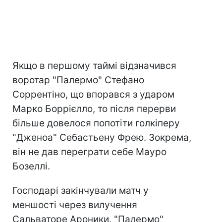
Якщо в першому таймі відзначився
воротар "Палермо" Стефано
Соррентіно, що впорався з ударом
Марко Боррієлло, то після перерви
більше довелося попотіти голкіперу
"Дженоа" Себастьену Фрею. Зокрема,
він не дав переграти себе Мауро
Бозеллі.
Господарі закінчували матч у
меншості через вилучення
Сальваторе Ароники. "Палермо"