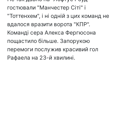
гостювали "Манчестер Сіті" і
"Тоттенхем", і ні одній з цих команд не
вдалося вразити ворота "КПР".
Команді сера Алекса Фергюсона
пощастило більше. Запорукою
перемоги послужив красивий гол
Рафаела на 23-й хвилині.