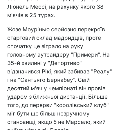
Ліонель Мессі, на рахунку якого 38
м'ячів в 25 турах.
Жозе Моурінью серйозно перекроїв
стартовий склад мадридців, проте
спочатку це зіграло на руку
головному аутсайдеру "Примери". На
35-й хвилині у "Депортиво"
відзначився Рікі, який забивав "Реалу"
і на "Сантьяго Бернабеу". Свій
десятий м'яч у чемпіонаті він провів
ударом з ближньої дистанції. Більше
того, до перерви "королівський клуб"
міг бути ще більш незручному
становищі, якщо б не Марсело, який