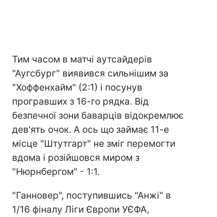
Тим часом в матчі аутсайдерів
"Аугсбург" виявився сильнішим за
"Хоффенхайм" (2:1) і посунув
програвших з 16-го рядка. Від
безпечної зони баварців відокремлює
дев'ять очок. А ось що займає 11-е
місце "Штутгарт" не зміг перемогти
вдома і розійшовся миром з
"Нюрнбергом" - 1:1.
"Ганновер", поступившись "Анжі" в
1/16 фіналу Ліги Європи УЄФА,