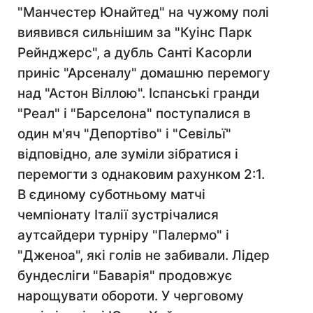
"Манчестер Юнайтед" на чужому полі
виявився сильнішим за "Куінс Парк
Рейнджерс", а дубль Санті Касорли
приніс "Арсеналу" домашню перемогу
над "Астон Віллою". Іспанські гранди
"Реал" і "Барселона" поступалися в
один м'яч "Депортіво" і "Севільї"
відповідно, але зуміли зібратися і
перемогти з однаковим рахунком 2:1.
В єдиному суботньому матчі
чемпіонату Італії зустрічалися
аутсайдери турніру "Палермо" і
"Дженоа", які голів не забивали. Лідер
бундесліги "Баварія" продовжує
нарощувати обороти. У черговому