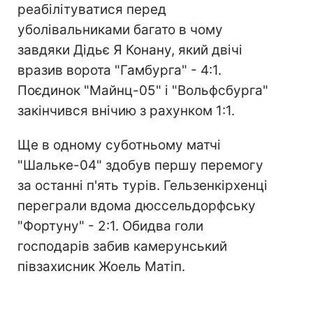
реабілітуватися перед
уболівальниками багато в чому
завдяки Дідьє Я Конану, який двічі
вразив ворота "Гамбурга" - 4:1.
Поєдинок "Майнц-05" і "Вольфсбурга"
закінчився внічию з рахунком 1:1.
Ще в одному суботньому матчі
"Шальке-04" здобув першу перемогу
за останні п'ять турів. Гельзенкірхенці
переграли вдома дюссельдорфську
"Фортуну" - 2:1. Обидва голи
господарів забив камерунський
півзахисник Жоель Матіп.