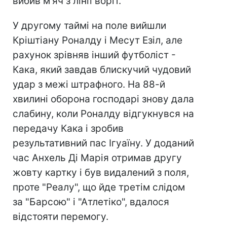
вибив м'яч з лінії воріт.
У другому таймі на поле вийшли
Кріштіану Роналду і Месут Езіл, але
рахунок зрівняв інший футболіст -
Кака, який завдав блискучий чудовий
удар з межі штрафного. На 88-й
хвилині оборона господарі знову дала
слабину, коли Роналду відгукнувся на
передачу Кака і зробив
результативний пас Ігуаїну. У доданий
час Анхель Ді Марія отримав другу
жовту картку і був видалений з поля,
проте "Реалу", що йде третім слідом
за "Барсою" і "Атлетіко", вдалося
відстояти перемогу.