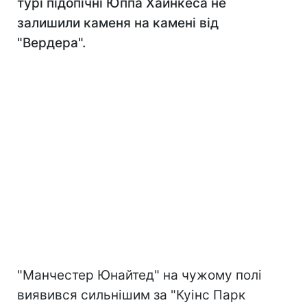
турі підопічні Юппа Хайнкеса не
залишили каменя на камені від
"Вердера".
"Манчестер Юнайтед" на чужому полі
виявився сильнішим за "Куінс Парк