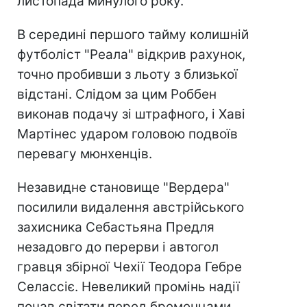
листопада минулого року.
В середині першого тайму колишній
футболіст "Реала" відкрив рахунок,
точно пробивши з льоту з близької
відстані. Слідом за цим Роббен
виконав подачу зі штрафного, і Хаві
Мартінес ударом головою подвоїв
перевагу мюнхенців.
Незавидне становище "Вердера"
посилили видалення австрійського
захисника Себастьяна Предля
незадовго до перерви і автогол
гравця збірної Чехії Теодора Гебре
Селассіє. Невеликий промінь надії
почав світати перед бременцами,