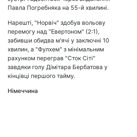
Павла Погребняка на 55-й хвилині.
Нарешті, "Норвіч" здобув вольову
перемогу над "Евертоном" (2:1),
забивши обидва м'ячі у заключні 10
хвилин, а "Фулхем" з мінімальним
рахунком переграв "Сток Сіті"
завдяки голу Дімітара Бербатова у
кінцівці першого тайму.
Німеччина