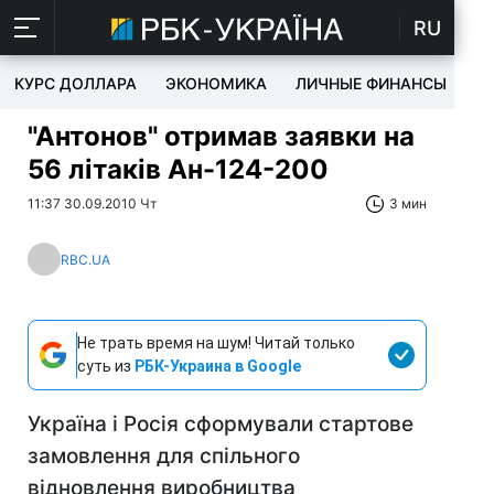
RU
КУРС ДОЛЛАРА
ЭКОНОМИКА
ЛИЧНЫЕ ФИНАНСЫ
T
"Антонов" отримав заявки на
56 літаків Ан-124-200
11:37 30.09.2010 Чт
3 мин
RBC.UA
Не трать время на шум! Читай только
суть из
РБК-Украина в Google
Україна і Росія сформували стартове
замовлення для спільного
відновлення виробництва