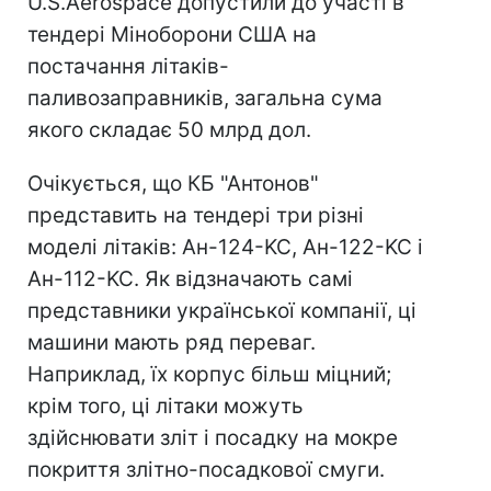
U.S.Aerospace допустили до участі в
тендері Міноборони США на
постачання літаків-
паливозаправників, загальна сума
якого складає 50 млрд дол.
Очікується, що КБ "Антонов"
представить на тендері три різні
моделі літаків: Ан-124-KC, Ан-122-KC і
Ан-112-KC. Як відзначають самі
представники української компанії, ці
машини мають ряд переваг.
Наприклад, їх корпус більш міцний;
крім того, ці літаки можуть
здійснювати зліт і посадку на мокре
покриття злітно-посадкової смуги.