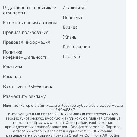
Редакционная политика и
Аналитика
стандарты
Политика
Как стать нашим автором
Бизнес
Правила пользования
Жизнь
Правовая информация
Развлечения
Политика
Lifestyle
конфиденциальности
Контакты
Команда
Вакансии в РБК-Украина
Разместить рекламу
Идентификатор онлайн-медиа в Реестре субъектов в сфере медиа
— R40-05347
Информационный портал «РБК-Украина» имеет трехязычную
версию (украинскую, русскую и английскую), главная страница
портала –
https://www.rbc.ua
. Фотографии, изображения
принадлежат их правообладателям. Все фотографии на Портале,
авторами которых являются журналисты РБК-Украина,
размещены на условиях лицензии Creative Commons Attribution