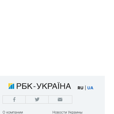
RU
|
UA
О компании
Новости Украины