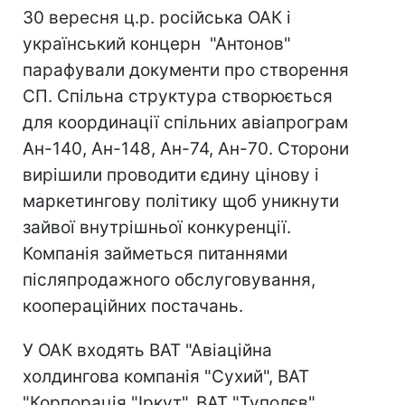
30 вересня ц.р. російська ОАК і
український концерн "Антонов"
парафували документи про створення
СП. Спільна структура створюється
для координації спільних авіапрограм
Ан-140, Ан-148, Ан-74, Ан-70. Сторони
вирішили проводити єдину цінову і
маркетингову політику щоб уникнути
зайвої внутрішньої конкуренції.
Компанія займеться питаннями
післяпродажного обслуговування,
коопераційних постачань.
У ОАК входять ВАТ "Авіаційна
холдингова компанія "Сухий", ВАТ
"Корпорація "Іркут", ВАТ "Туполєв",