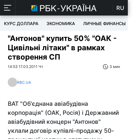
RU
КУРС ДОЛЛАРА
ЭКОНОМИКА
ЛИЧНЫЕ ФИНАНСЫ
T
"Антонов" купить 50% "ОАК -
Цивільні літаки" в рамках
створення СП
14:53 17.03.2011 Чт
3 мин
RBC.UA
ВАТ "Об'єднана авіабудівна
корпорація" (ОАК, Росія) і Державний
авіабудівний концерн "Антонов"
уклали договір купівлі-продажу 50-