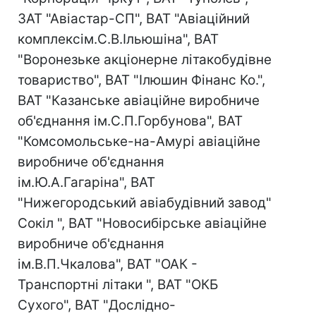
ЗАТ "Авіастар-СП", ВАТ "Авіаційний
комплексім.С.В.Ільюшіна", ВАТ
"Воронезьке акціонерне літакобудівне
товариство", ВАТ "Ілюшин Фінанс Ко.",
ВАТ "Казанське авіаційне виробниче
об'єднання ім.С.П.Горбунова", ВАТ
"Комсомольське-на-Амурі авіаційне
виробниче об'єднання
ім.Ю.А.Гагаріна", ВАТ
"Нижегородський авіабудівний завод"
Сокіл ", ВАТ "Новосибірське авіаційне
виробниче об'єднання
ім.В.П.Чкалова", ВАТ "ОАК -
Транспортні літаки ", ВАТ "ОКБ
Сухого", ВАТ "Дослідно-