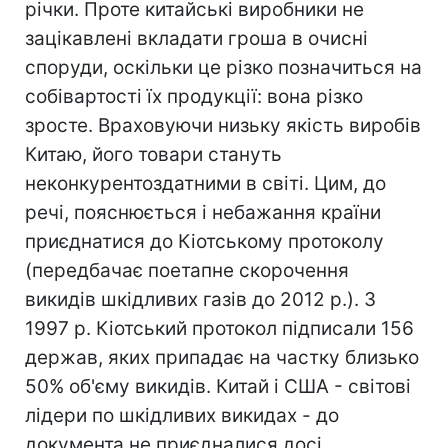
річки. Проте китайські виробники не
зацікавлені вкладати гроша в очисні
споруди, оскільки це різко позначиться на
собівартості їх продукції: вона різко
зросте. Враховуючи низьку якість виробів
Китаю, його товари стануть
неконкурентоздатними в світі. Цим, до
речі, пояснюється і небажання країни
приєднатися до Кіотському протоколу
(передбачає поетапне скорочення
викидів шкідливих газів до 2012 р.). З
1997 р. Кіотський протокол підписали 156
держав, яких припадає на частку близько
50% об'єму викидів. Китай і США - світові
лідери по шкідливих викидах - до
документа не приєдналися доcі.