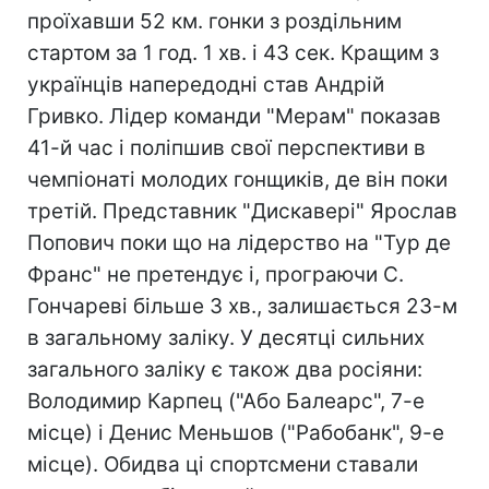
проїхавши 52 км. гонки з роздільним
стартом за 1 год. 1 хв. і 43 сек. Кращим з
українців напередодні став Андрій
Гривко. Лідер команди "Мерам" показав
41-й час і поліпшив свої перспективи в
чемпіонаті молодих гонщиків, де він поки
третій. Представник "Дискавері" Ярослав
Попович поки що на лідерство на "Тур де
Франс" не претендує і, програючи C.
Гончареві більше 3 хв., залишається 23-м
в загальному заліку. У десятці сильних
загального заліку є також два росіяни:
Володимир Карпец ("Або Балеарс", 7-е
місце) і Денис Меньшов ("Рабобанк", 9-е
місце). Обидва ці спортсмени ставали