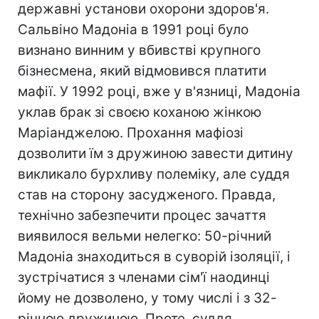
державні установи охорони здоров'я.
Сальвіно Мадоніа в 1991 році було
визнано винним у вбивстві крупного
бізнесмена, який відмовився платити
мафії. У 1992 році, вже у в'язниці, Мадоніа
уклав брак зі своєю коханою жінкою
Маріанджелою. Прохання мафіозі
дозволити їм з дружиною завести дитину
викликало бурхливу полеміку, але суддя
став на сторону засудженого. Правда,
технічно забезпечити процес зачаття
виявилося вельми нелегко: 50-річний
Мадоніа знаходиться в суворій ізоляції, і
зустрічатися з членами сім'ї наодинці
йому не дозволено, у тому числі і з 32-
річною дружиною. Проте, суддя