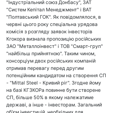
"Індустріальний союз Донбасу", ЗАТ
"Систем Кепітал Менеджмент" і ВАТ
"Полтавський ГОК". Як повідомлялося, в
червні цього року спеціальна урядова
комісія з розгляду заявок інвесторів
Кгокора визнала пропозицію російських
ЗАО "Металлоінвест" і ТОВ "Смарт-груп"
"найбільш прийнятною". Таким чином,
консорціум двох російських компаній
отримав перевагу перед другим
потенційним кандидатом на створення СП
- "Mittal Steel - Кривий ріг". Згодне йому
на базі КГЗКОРа повинне бути створене
СП, більше 50% в якому належатиме
державі, а інше - інвесторам. Загальний
об'єм інвестицій, необхідних для