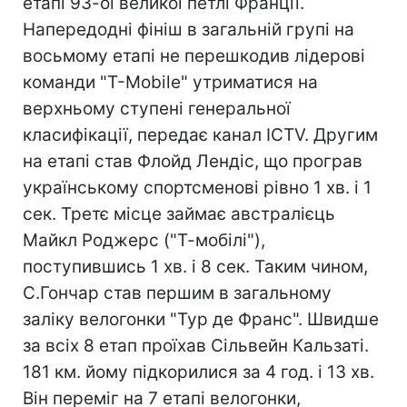
етапі 93-ої великої петлі Франції.
Напередодні фініш в загальній групі на
восьмому етапі не перешкодив лідерові
команди "T-Mobile" утриматися на
верхньому ступені генеральної
класифікації, передає канал ICTV. Другим
на етапі став Флойд Лендіс, що програв
українському спортсменові рівно 1 хв. і 1
сек. Третє місце займає австралієць
Майкл Роджерс ("Т-мобілі"),
поступившись 1 хв. і 8 сек. Таким чином,
С.Гончар став першим в загальному
заліку велогонки "Тур де Франс". Швидше
за всіх 8 етап проїхав Сільвейн Кальзаті.
181 км. йому підкорилися за 4 год. і 13 хв.
Він переміг на 7 етапі велогонки,