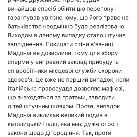
винайшов спосіб обійти цю перепону і
гарантував ув'язненому, що його право на
батьківство неодмінно буде реалізовано.
Виходом в даному випадку стало штучне
запліднення. Покидати стіни в'язниці
Мадоніа не дозволили, тому для збору
сперми у виправний заклад прибудуть
співробітники місцевої служби охорони
здоров'я. Це вже не перший випадок, коли
італійське правосуддя дозволяє мафіозі,
що знаходяться за гратами, заводити
дітей штучним шляхом. Проте, випадок
Мадоніа викликав великий подив в
католицькій Італії, яка має дуже строгі
закони щодо дітородіння. Так, проти