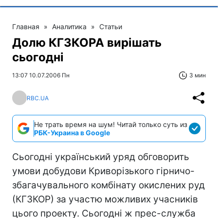
Главная
»
Аналитика
»
Статьи
Долю КГЗКОРА вирішать
сьогодні
13:07 10.07.2006 Пн
3 мин
RBC.UA
Не трать время на шум! Читай только суть из
РБК-Украина в Google
Сьогодні український уряд обговорить
умови добудови Криворізького гірничо-
збагачувального комбінату окислених руд
(КГЗКОР) за участю можливих учасників
цього проекту. Сьогодні ж прес-служба