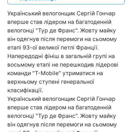
Український велогонщик Сергій Гончар
вперше став лідером на багатоденній
велогонці "Тур де Франс". Жовту майку
він одягнув після перемоги на сьомому
етапі 93-ої великої петлі Франції.
Напередодні фініш в загальній групі на
восьмому етапі не перешкодив лідерові
команди "T-Mobile" утриматися на
верхньому ступені генеральної
класифікації.
Український велогонщик Сергій Гончар
вперше став лідером на багатоденній
велогонці "Тур де Франс". Жовту майку
він одягнув після перемоги на сьомому