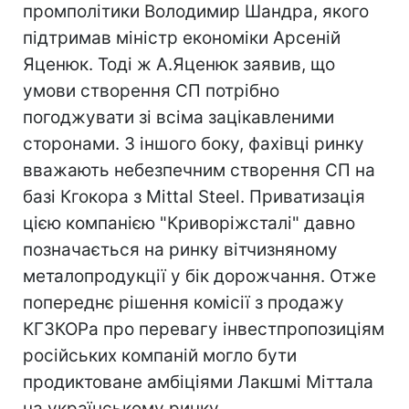
промполітики Володимир Шандра, якого
підтримав міністр економіки Арсеній
Яценюк. Тоді ж А.Яценюк заявив, що
умови створення СП потрібно
погоджувати зі всіма зацікавленими
сторонами. З іншого боку, фахівці ринку
вважають небезпечним створення СП на
базі Кгокора з Mittal Steel. Приватизація
цією компанією "Криворіжсталі" давно
позначається на ринку вітчизняному
металопродукції у бік дорожчання. Отже
попереднє рішення комісії з продажу
КГЗКОРа про перевагу інвестпропозиціям
російських компаній могло бути
продиктоване амбіціями Лакшмі Міттала
на українському ринку.