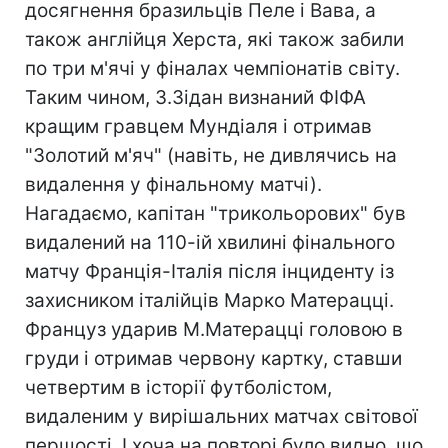
досягнення бразильців Пеле і Вава, а
також англійця Херста, які також забили
по три м'ячі у фіналах чемпіонатів світу.
Таким чином, З.Зідан визнаний ФІФА
кращим гравцем Мундіаля і отримав
"Золотий м'яч" (навіть, не дивлячись на
видалення у фінальному матчі).
Нагадаємо, капітан "трикольорових" був
видалений на 110-ій хвилині фінального
матчу Франція-Італія після інциденту із
захисником італійців Марко Матерацці.
Француз ударив М.Матерацці головою в
груди і отримав червону картку, ставши
четвертим в історії футболістом,
видаленим у вирішальних матчах світової
першості. І хоча на повторі було видно, що