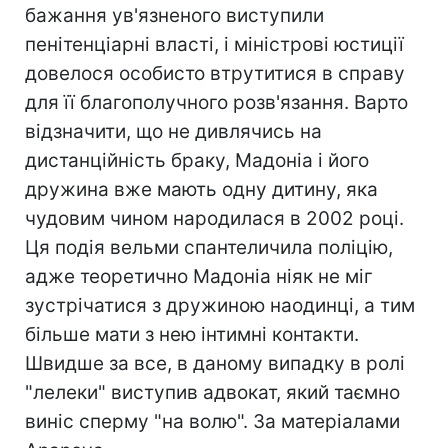
бажання ув'язненого виступили
пенітенціарні власті, і міністрові юстиції
довелося особисто втрутитися в справу
для її благополучного розв'язання. Варто
відзначити, що не дивлячись на
дистанційність браку, Мадоніа і його
дружина вже мають одну дитину, яка
чудовим чином народилася в 2002 році.
Ця подія вельми спантеличила поліцію,
адже теоретично Мадоніа ніяк не міг
зустрічатися з дружиною наодинці, а тим
більше мати з нею інтимні контакти.
Швидше за все, в даному випадку в ролі
"лелеки" виступив адвокат, який таємно
виніс сперму "на волю". За матеріалами