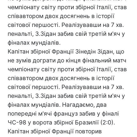
чемпіонату світу проти збірної Італії, став
співавтором двох досягнень в історії
світової першості. Реалізувавши на 7 хв.
пенальті, З.Зідан забив свій третій м'яч у
фіналах мундіалів.
Капітан збірної Франції Зінедін Зідан, що
не зумів дограти до кінця фінальний матч
чемпіонату світу проти збірної Італії, став
співавтором двох досягнень в історії
світової першості. Реалізувавши на 7 хв.
пенальті, З.Зідан забив свій третій м'яч у
фіналах мундіалів. Нагадаємо, два
попередні м'ячі француз забив у фіналі
ЧС-98 у ворота збірної Бразилії (2:0).
Капітан збірної Франції повторив