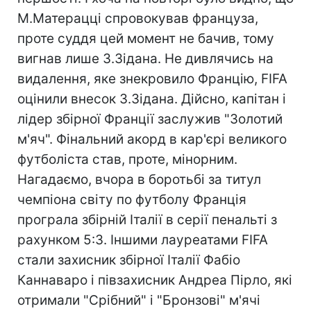
М.Матерацці спровокував француза,
проте суддя цей момент не бачив, тому
вигнав лише З.Зідана. Не дивлячись на
видалення, яке знекровило Францію, FIFA
оцінили внесок З.Зідана. Дійсно, капітан і
лідер збірної Франції заслужив "Золотий
м'яч". Фінальний акорд в кар'єрі великого
футболіста став, проте, мінорним.
Нагадаємо, вчора в боротьбі за титул
чемпіона світу по футболу Франція
програла збірній Італії в серії пенальті з
рахунком 5:3. Іншими лауреатами FIFA
стали захисник збірної Італії Фабіо
Каннаваро і півзахисник Андреа Пірло, які
отримали "Срібний" і "Бронзові" м'ячі