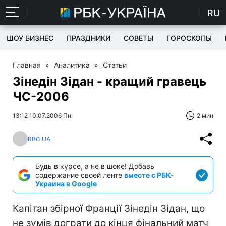
RU
ШОУ БИЗНЕС
ПРАЗДНИКИ
СОВЕТЫ
ГОРОСКОПЫ
Главная
»
Аналитика
»
Статьи
Зінедін Зідан - кращий гравець
ЧС-2006
13:12 10.07.2006 Пн
2 мин
RBC.UA
Будь в курсе, а не в шоке! Добавь
содержание своей ленте
вместе с РБК-
Украина в Google
Капітан збірної Франції Зінедін Зідан, що
не зумів дограти до кінця фінальний матч