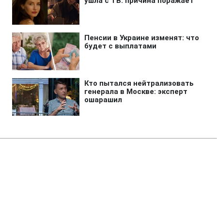
Главная
»
Аналитика
»
Статьи
О. Медведько: У ГПУ немає
підстав для порушення справ
проти керівництва КМДА та