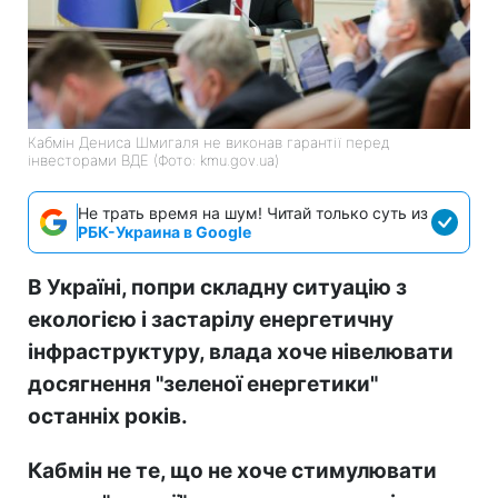
Кабмін Дениса Шмигаля не виконав гарантії перед
інвесторами ВДЕ (Фото: kmu.gov.ua)
Не трать время на шум! Читай только суть из
РБК-Украина в Google
В Україні, попри складну ситуацію з
екологією і застарілу енергетичну
інфраструктуру, влада хоче нівелювати
досягнення "зеленої енергетики"
останніх років.
Кабмін не те, що не хоче стимулювати