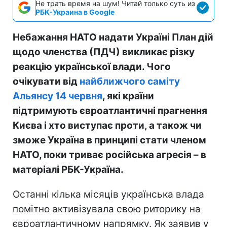
Не трать время на шум! Читай только суть из
РБК-Украина в Google
Небажання НАТО надати Україні План дій
щодо членства (ПДЧ) викликає різку
реакцію української влади. Чого
очікувати від
найближчого саміту
Альянсу 14 червня
, які країни
підтримують євроатлантичні прагнення
Києва і хто виступає проти, а також чи
зможе Україна в принципі стати членом
НАТО, поки триває російська агресія – в
матеріалі РБК-Україна.
Останні кілька місяців українська влада
помітно активізувала свою риторику на
євроатлантичному напрямку. Як заявив у