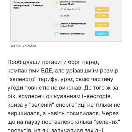
Пообіцявши погасити борг перед
компаніями ВДЕ, але урізавши їм розмір
"зеленого" тарифу, уряд свою частину
угоди повністю не виконав. До того ж за
рік, всупереч очікуванням інвесторів,
криза у "зеленій" енергетиці не тільки не
вирішилася, а навіть посилилася. Через
що на паузу поставлено кілька "зелених"
проектів, на які залучалися західні