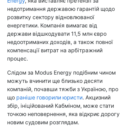
Energy
, яка виставляє претензії за
недотримання державою гарантій щодо
розвитку сектору відновлюваної
енергетики. Компанія вимагає від
держави відшкодувати 11,5 млн євро
недоотриманих доходів, а також повної
компенсації витрат на арбітражний
процес.
Слідом за Modus Energy подібним чином
можуть вчинити ще близько десяти
компаній, почавши тяжби з Україною, про
що
раніше говорили юристи
. Акцизний
збір, ініційований Кабміном, може стати
точкою неповернення, яка відкриє дорогу
новим судовим розглядам.