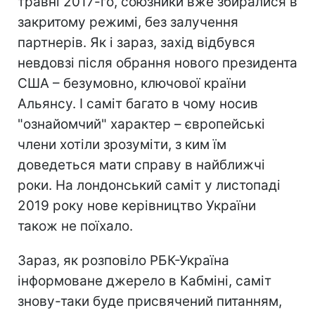
травні 2017-го, союзники вже збиралися в
закритому режимі, без залучення
партнерів. Як і зараз, захід відбувся
невдовзі після обрання нового президента
США – безумовно, ключової країни
Альянсу. І саміт багато в чому носив
"ознайомчий" характер – європейські
члени хотіли зрозуміти, з ким їм
доведеться мати справу в найближчі
роки. На лондонський саміт у листопаді
2019 року нове керівництво України
також не поїхало.
Зараз, як розповіло РБК-Україна
інформоване джерело в Кабміні, саміт
знову-таки буде присвячений питанням,