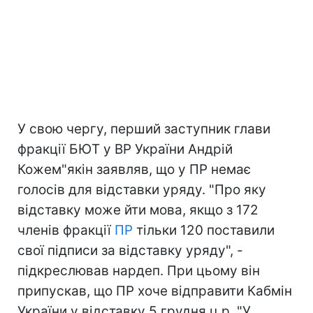
У свою чергу, перший заступник глави
фракції БЮТ у ВР України Андрій
Кожем"якін заявляв, що у ПР немає
голосів для відставки уряду. "Про яку
відставку може йти мова, якщо з 172
членів фракції
ПР
тільки 120 поставили
свої підписи за відставку уряду", -
підкреслював нардеп. При цьому він
припускав, що ПР хоче відправити Кабмін
України у відставку 5 грудня ц.р. "У