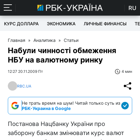
RU
КУРС ДОЛЛАРА
ЭКОНОМИКА
ЛИЧНЫЕ ФИНАНСЫ
T
Главная
»
Аналитика
»
Статьи
Набули чинності обмеження
НБУ на валютному ринку
12:27 20.11.2009 Пт
4 мин
RBC.UA
Не трать время на шум! Читай только суть из
РБК-Украина в Google
Постанова Нацбанку України про
заборону банкам змінювати курс валют