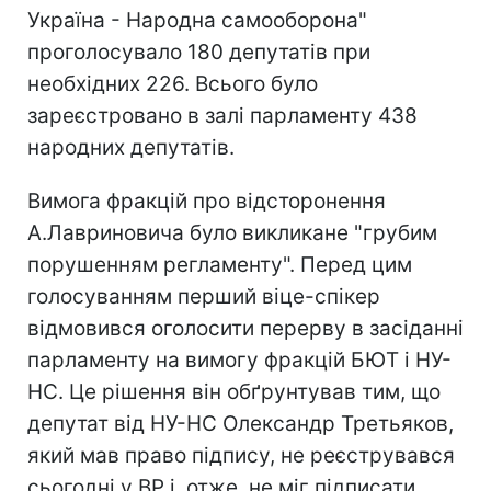
Україна - Народна самооборона"
проголосувало 180 депутатів при
необхідних 226. Всього було
зареєстровано в залі парламенту 438
народних депутатів.
Вимога фракцій про відсторонення
А.Лавриновича було викликане "грубим
порушенням регламенту". Перед цим
голосуванням перший віце-спікер
відмовився оголосити перерву в засіданні
парламенту на вимогу фракцій БЮТ і НУ-
НС. Це рішення він обґрунтував тим, що
депутат від НУ-НС Олександр Третьяков,
який мав право підпису, не реєструвався
сьогодні у ВР і, отже, не міг підписати