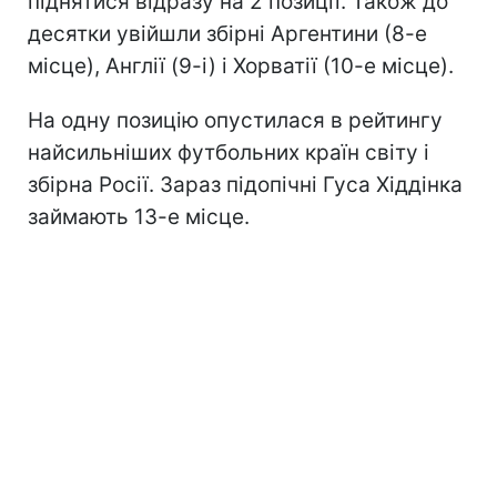
піднятися відразу на 2 позиції. Також до
десятки увійшли збірні Аргентини (8-е
місце), Англії (9-і) і Хорватії (10-е місце).
На одну позицію опустилася в рейтингу
найсильніших футбольних країн світу і
збірна Росії. Зараз підопічні Гуса Хіддінка
займають 13-е місце.