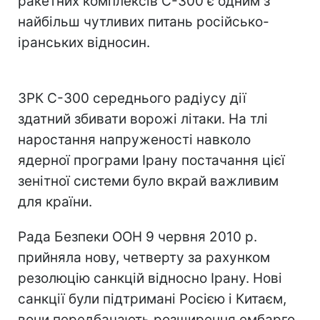
ракетних комплексів С-300 є одним з
найбільш чутливих питань російсько-
іранських відносин.
ЗРК С-300 середнього радіусу дії
здатний збивати ворожі літаки. На тлі
наростання напруженості навколо
ядерної програми Ірану постачання цієї
зенітної системи було вкрай важливим
для країни.
Рада Безпеки ООН 9 червня 2010 р.
прийняла нову, четверту за рахунком
резолюцію санкцій відносно Ірану. Нові
санкції були підтримані Росією і Китаєм,
вони передбачають розширення ембарго