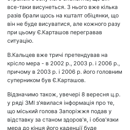
все-таки висунеться. З нього вже кілька
разів брали щось на кшталт обіцянки, що
він не буде висуватися, але кожного разу
при цьому Є.Карташов перегравав
ситуацію.
В.Кальцев вже тричі претендував на
крісло мера - в 2002 р., 2003 р. і 2006 р.,
причому в 2003 р. і 2006 р. його головним
суперником був Є.Карташов.
Відзначимо також, увечері 8 вересня ц.р.
у ряді ЗМІ з'явилася інформація про те,
що міський голова Запоріжжя подав у
відставку за станом здоров'я, і обов'язки
мера до кінця його каденції буде