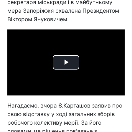
секретаря міськради і в майбутньому
мера Запоріжжя схвалена Президентом
Віктором Януковичем.
Play
Video
Нагадаємо, вчора Є.Карташов заявив про
свою відставку у ході загальних зборів
робочого колективу мерії. За його
словами, це рішення пов'язане з