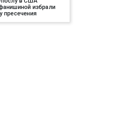
-послу в США
фанишиной избрали
у пресечения