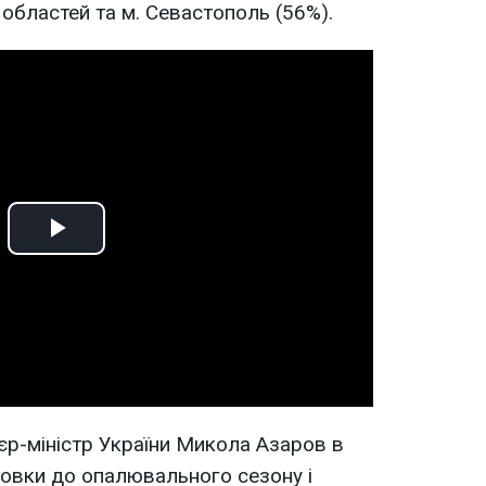
 областей та м. Севастополь (56%).
Play
Video
єр-міністр України Микола Азаров в
отовки до опалювального сезону і