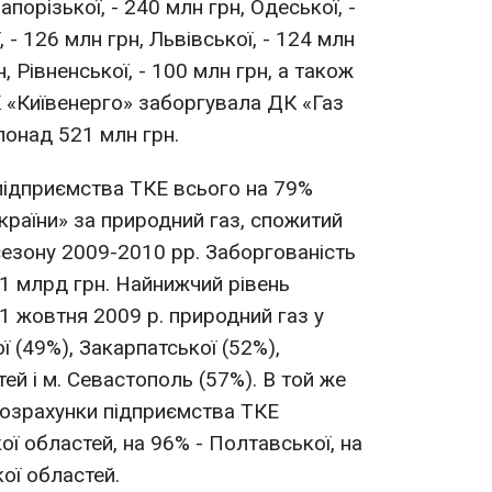
апорізької, - 240 млн грн, Одеської, -
 - 126 млн грн, Львівської, - 124 млн
н, Рівненської, - 100 млн грн, а також
К «Київенерго» заборгувала ДК «Газ
понад 521 млн грн.
 підприємства ТКЕ всього на 79%
країни» за природний газ, спожитий
езону 2009-2010 рр. Заборгованість
,1 млрд грн. Найнижчий рівень
1 жовтня 2009 р. природний газ у
 (49%), Закарпатської (52%),
й і м. Севастополь (57%). В той же
розрахунки підприємства ТКЕ
ої областей, на 96% - Полтавської, на
кої областей.