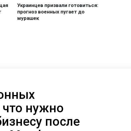
онных
 что нужно
бизнесу после