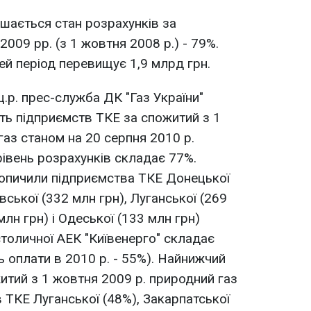
шається стан розрахунків за
09 рр. (з 1 жовтня 2008 р.) - 79%.
ей період перевищує 1,9 млрд грн.
ц.р. прес-служба ДК "Газ України"
ть підприємств ТКЕ за спожитий з 1
газ станом на 20 серпня 2010 р.
рівень розрахунків складає 77%.
копичили підприємства ТКЕ Донецької
вської (332 млн грн), Луганської (269
млн грн) і Одеської (133 млн грн)
столичної АЕК "Київенерго" складає
ь оплати в 2010 р. - 55%). Найнижчий
итий з 1 жовтня 2009 р. природний газ
 ТКЕ Луганської (48%), Закарпатської