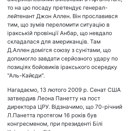
то на цю посаду претендує генерал-
лейтенант Джон Аллен. Він прославився
тим, що зумів переломити ситуацію в
іракській провінції Анбар, що невдало
складалася для американців. Там
Д.Аллен домігся союзу з сунітами, що
допомогло завдати серйозного удару по
позиціях бойовиків іракського осередку
"Аль-Кайєди".
Нагадаємо, 13 лютого 2009 р. Сенат США
затвердив Леона Панетту на пост
директора ЦРУ. Відзначимо, що 70-річний
Л.Панетта протягом 16 років був
конгресменом, при президенті Білі