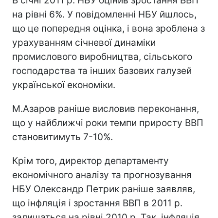
В січні 2011 р. НБУ оцінив зростання ВВП
на рівні 6%. У повідомленні НБУ йшлось,
що це попередня оцінка, і вона зроблена з
урахуванням січневої динаміки
промислового виробництва, сільського
господарства та інших базових галузей
української економіки.
М.Азаров раніше висловив переконання,
що у найближчі роки темпи приросту ВВП
становитимуть 7-10%.
Крім того, директор департаменту
економічного аналізу та прогнозування
НБУ Олександр Петрик раніше заявляв,
що інфляція і зростання ВВП в 2011 р.
залишаться на рівні 2010 р. Так, інфляція