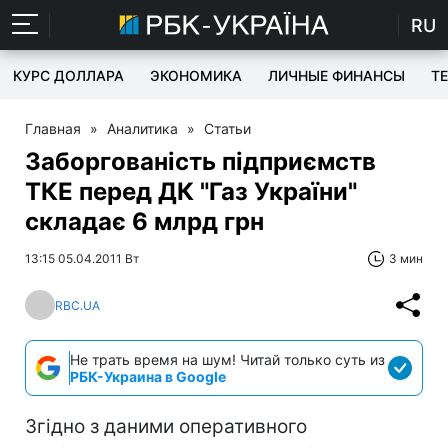
RU
КУРС ДОЛЛАРА
ЭКОНОМИКА
ЛИЧНЫЕ ФИНАНСЫ
T
Главная
»
Аналитика
»
Статьи
Заборгованість підприємств
ТКЕ перед ДК "Газ України"
складає 6 млрд грн
13:15 05.04.2011 Вт
3 мин
RBC.UA
Не трать время на шум! Читай только суть из
РБК-Украина в Google
Згідно з даними оперативного