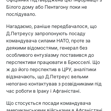
Білого дому або Пентагону поки не
послідувало.
Нагадаємо, раніше передбачалося, що
Д.Петреусу запропонують посаду
командувача силами НАТО, проте за
деякими відомостями, генерал без
особливого ентузіазму поставився до
перспективи працювати в Брюсселі. Що
ж до його перспектив в ЦРУ, аналітики
відзначають, що Д.Петреус вельми
непогано контактував з розвідниками під
час роботи в Іраку і Афганістані.
Що стосується посади командувача
американськими військами в Афганістані,