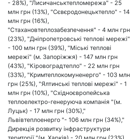
- 28%), "Лисичанськтепломережа" - 25
млн грн (13%), "Сєвєродонецьктепло" - 14
млн грн (16%),
"Стахановтеплозабезпечення" - 4 млн грн
(23%), "Дніпропетровські теплові мережі"
- 100 млн грн (39%), "Міські теплові
мережі" (м. Запоріжжя) - 147 млн грн
(43%), "Кіровоградтепло" - 22 млн грн
(33%), "Кримтеплокомуненерго" - 103 млн
грн (25%), "Ялтинські теплові мережі" - 1
млн грн (10%), "Східноєвропейська
теплоелектро-генеруюча компанія "(м.
Луцьк) - 17 млн грн (30%),"
Львівтеплоенерго "- 106 млн грн (34%),"
Дирекція розвитку інфраструктури
території "(м. Харків) - 20 млн грн (23%).