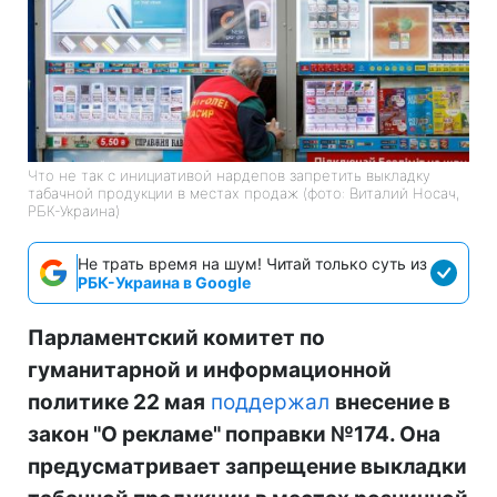
Что не так с инициативой нардепов запретить выкладку
табачной продукции в местах продаж (фото: Виталий Носач,
РБК-Украина)
Не трать время на шум! Читай только суть из
РБК-Украина в Google
Парламентский комитет по
гуманитарной и информационной
политике 22 мая
поддержал
внесение в
закон "О рекламе" поправки №174. Она
предусматривает запрещение выкладки