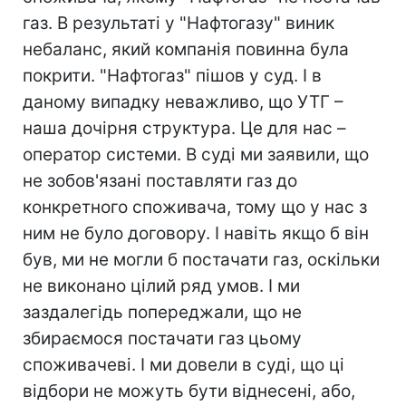
газ. В результаті у "Нафтогазу" виник
небаланс, який компанія повинна була
покрити. "Нафтогаз" пішов у суд. І в
даному випадку неважливо, що УТГ –
наша дочірня структура. Це для нас –
оператор системи. В суді ми заявили, що
не зобов'язані поставляти газ до
конкретного споживача, тому що у нас з
ним не було договору. І навіть якщо б він
був, ми не могли б постачати газ, оскільки
не виконано цілий ряд умов. І ми
заздалегідь попереджали, що не
збираємося постачати газ цьому
споживачеві. І ми довели в суді, що ці
відбори не можуть бути віднесені, або,