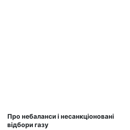
Про небаланси і несанкціоновані
відбори газу