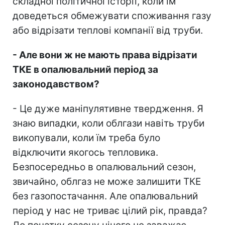
складної політичної історії, коли їм
доведеться обмежувати споживання газу
або відрізати теплові компанії від труби.
- Але вони ж не мають права відрізати
ТКЕ в опалювальний період за
законодавством?
- Це дуже маніпулятивне твердження. Я
знаю випадки, коли облгази навіть труби
викопували, коли їм треба було
відключити якогось тепловика.
Безпосередньо в опалювальний сезон,
звичайно, облгаз не може залишити ТКЕ
без газопостачання. Але опалювальний
період у нас не триває цілий рік, правда?