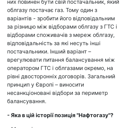
них повинен бути свій постачальник, який
облгазу постачає газ. Тому один з
варіантів - зробити його відповідальним
за різницю між відборами облгазу з ГТС і
відборами споживачів з мереж облгазу,
відповідальність за які несуть інші
постачальники. Інший варіант –
врегулювати питання балансування між
оператором ГТС і облгазами окремо, на
рівні двосторонніх договорів. Загальний
принцип у Європі – виносити
несанкціоновані відбори за периметр
балансування.
- Яка в цій історії позиція "Нафтогазу"?