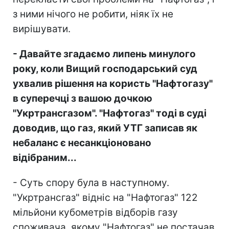
з ними нічого не робити, ніяк їх не
вирішувати.
- Давайте згадаємо липень минулого
року, коли Вищий господарський суд
ухвалив рішення на користь "Нафтогазу"
в суперечці з вашою дочкою
"Укртрансгазом". "Нафтогаз" тоді в суді
доводив, що газ, який УТГ записав як
небаланс є несанкціоновано
відібраним...
- Суть спору була в наступному.
"Укртрансгаз" відніс на "Нафтогаз" 122
мільйони кубометрів відборів газу
споживача, якому "Нафтогаз" не постачав