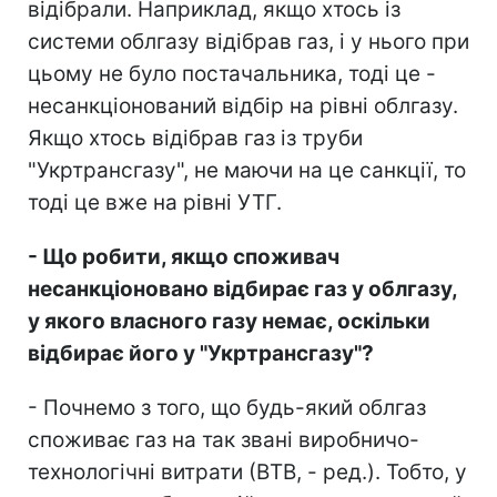
відібрали. Наприклад, якщо хтось із
системи облгазу відібрав газ, і у нього при
цьому не було постачальника, тоді це -
несанкціонований відбір на рівні облгазу.
Якщо хтось відібрав газ із труби
"Укртрансгазу", не маючи на це санкції, то
тоді це вже на рівні УТГ.
- Що робити, якщо споживач
несанкціоновано відбирає газ у облгазу,
у якого власного газу немає, оскільки
відбирає його у "Укртрансгазу"?
- Почнемо з того, що будь-який облгаз
споживає газ на так звані виробничо-
технологічні витрати (ВТВ, - ред.). Тобто, у