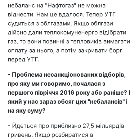
небаланс на "Нафтогаз" не можна
віднести. Нам це вдалося. Тепер УТГ
судиться з облгазами. Якщо облгази
дійсно дали теплокомуненерго відібрати
газ, то вони повинні з тепловиків вимагати
оплату за нього, а потім закривати борг
перед УТГ.
- Проблема несанкціонованих відборів,
про яку ми говоримо, почалася з
першого півріччя 2016 року або раніше? І
який у нас зараз обсяг цих "небалансів" і
на яку суму?
- Йдеться про приблизно 27,5 мільярдів
гривень. Якщо розбиратися в