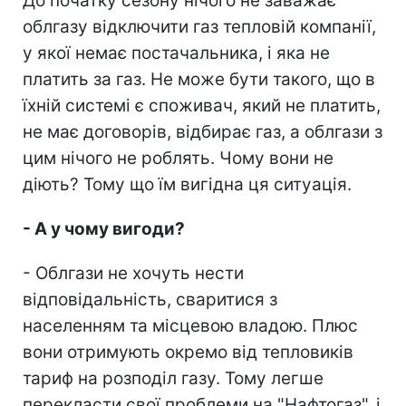
До початку сезону нічого не заважає
облгазу відключити газ тепловій компанії,
у якої немає постачальника, і яка не
платить за газ. Не може бути такого, що в
їхній системі є споживач, який не платить,
не має договорів, відбирає газ, а облгази з
цим нічого не роблять. Чому вони не
діють? Тому що їм вигідна ця ситуація.
- А у чому вигоди?
- Облгази не хочуть нести
відповідальність, сваритися з
населенням та місцевою владою. Плюс
вони отримують окремо від тепловиків
тариф на розподіл газу. Тому легше
перекласти свої проблеми на "Нафтогаз", і