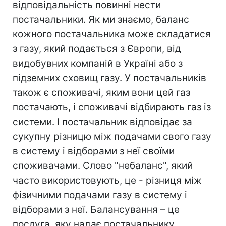
відповідальність повинні нести
постачальники. Як ми знаємо, баланс
кожного постачальника може складатися
з газу, який подається з Європи, від
видобувних компаній в Україні або з
підземних сховищ газу. У постачальників
також є споживачі, яким вони цей газ
постачають, і споживачі відбирають газ із
системи. І постачальник відповідає за
сукупну різницю між подачами свого газу
в систему і відборами з неї своїми
споживачами. Слово "небаланс", який
часто використовують, це - різниця між
фізичними подачами газу в систему і
відборами з неї. Балансування – це
послуга, яку надає постачальнику