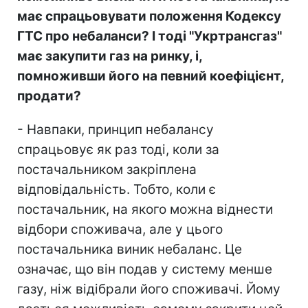
має спрацьовувати положення Кодексу
ГТС про небаланси? І тоді "Укртрансгаз"
має закупити газ на ринку, і,
помноживши його на певний коефіцієнт,
продати?
- Навпаки, принцип небалансу
спрацьовує як раз тоді, коли за
постачальником закріплена
відповідальність. Тобто, коли є
постачальник, на якого можна віднести
відбори споживача, але у цього
постачальника виник небаланс. Це
означає, що він подав у систему менше
газу, ніж відібрали його споживачі. Йому