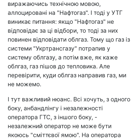
виражаючись технічною мовою,
аллоцировані на "Нафтогаз". І тоді у УТГ
виникає питання: якщо "Нафтогаз" не
відповідає за ці відбори, то тоді за них
повинен відповідати облгаз. Тому що газ із
системи "Укртрансгазу" потрапив у
систему облгазу, а потім вже, як каже
облгаз, газ пішов до тепловика. Але
перевірити, куди облгаз направив газ, ми
не можемо.
І тут важливий нюанс. Всі хочуть, з одного
боку, анбандлінгу і незалежності
оператора ГТС, з іншого боку, -
незалежний оператор не може бути
якоюсь "сміттєвої ямою". На оператора