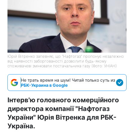
Юрій Вітренко запевняє, що "Нафтогаз" пропонує незалежно
від наявності заборгованості дозволити будь-якому
споживачеві змінювати постачальника газу (Фото: УНІАН)
Не трать время на шум! Читай только суть из
РБК-Украина в Google
Інтерв'ю головного комерційного
директора компанії "Нафтогаз
України" Юрія Вітренка для РБК-
Україна.