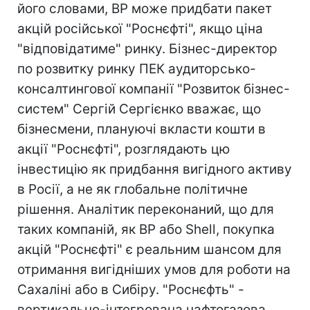
його словами, BP може придбати пакет
акцій російської "Роснєфті", якщо ціна
"відповідатиме" ринку. Бізнес-директор
по розвитку ринку ПЕК аудиторсько-
консалтингової компанії "Розвиток бізнес-
систем" Сергій Сергієнко вважає, що
бізнесмени, плануючі вкласти кошти в
акції "Роснєфті", розглядають цю
інвестицію як придбання вигідного активу
в Росії, а не як глобальне політичне
рішення. Аналітик переконаний, що для
таких компаній, як BP або Shell, покупка
акцій "Роснєфті" є реальним шансом для
отримання вигідніших умов для роботи на
Сахаліні або в Сибіру. "Роснєфть" -
вертикально-інтегрована нафтогазова