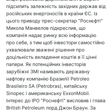
підсилить залежність західних держав від
російських енергоносіїв в країни ЄС. Із
цього приводу прес-секретар "Роснєфті"
Микола Манвелов підкреслив, що
компанія надає ринку всю інформацію
про себе, з тим щоб інвестори самостійно
ухвалювали зважені рішення про
доцільність вкладення коштів в її цінні
папери. Як потенційних інвесторів
зарубіжні ЗМІ називають державну
нафтову компанію Бразилії Petroleo
Brasileiro SA (Petrobras), китайську
Sinopec і американську ExxonMobil.
Інтерес до IPO "Роснефті" висловив і глава
British Petroleum лорд Джон Браун. За