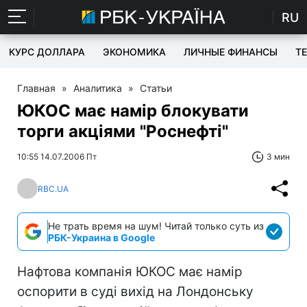
RU
КУРС ДОЛЛАРА
ЭКОНОМИКА
ЛИЧНЫЕ ФИНАНСЫ
T
Главная
»
Аналитика
»
Статьи
ЮКОС має намір блокувати
торги акціями "Роснефті"
10:55 14.07.2006 Пт
3 мин
RBC.UA
Не трать время на шум! Читай только суть из
РБК-Украина в Google
Нафтова компанія ЮКОС має намір
оспорити в суді вихід на Лондонську