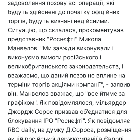
задоволення позову всі операції, які
будуть здійснені до початку офіційних
торгів, будуть визнані недійсними.
Ситуацію, що склалася, прокоментував
представник "Роснєфті" Микола
Манвелов. "Ми завжди виконували і
виконуємо вимоги російського і
великобританського законодательств, і
вважаємо, що даний позов не вплине на
терміни торгів акціями компанії", - заявив
він. Манвелов вважає, що "все йтиме за
графіком". Як повідомлялося, мільярдер
Джордж Сорос призвав об'єднатися для
блокування IPO "Роснєфті". Як повідомляє
RBC daily, на думку Д.Сороса, розміщення
акцій російської держкомпанії в Європі