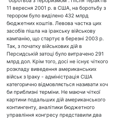
"боротьба з тероризмом". Після терактів
11 вересня 2001 р. в США, на боротьбу з
терором було виділено 432 млрд
бюджетних коштів. Левова частка цих
засобів пішла на іракську військову
кампанію, що стартує в березні 2003 р.
Так, з початку військових дій в
Персидській затоці було витрачено 291
млрд дол. Крім того, досі не існує чіткого
розкладу виведення американських
військ з Іраку - адміністрація США
категорично відмовляється називати хоч
би приблизні терміни. Не маючи чіткої
картини подальших дій американського
контингенту, аналітики бюджетного
управління конгресу представили два