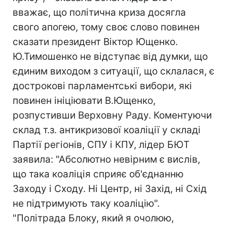
вважає, що політична криза досягла
свого апогею, тому своє слово повинен
сказати президент Віктор Ющенко.
Ю.Тимошенко не відступає від думки, що
єдиним виходом з ситуації, що склалася, є
дострокові парламентські вибори, які
повинен ініціювати В.Ющенко,
розпустивши Верховну Раду. Коментуючи
склад т.з. антикризової коаліції у складі
Партії регіонів, СПУ і КПУ, лідер БЮТ
заявила: "Абсолютно невірним є вислів,
що така коаліція сприяє об'єднанню
Заходу і Сходу. Ні Центр, ні Захід, ні Схід
не підтримують таку коаліцію".
"Політрада Блоку, який я очолюю,