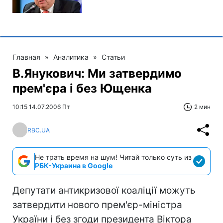
Главная
»
Аналитика
»
Статьи
В.Янукович: Ми затвердимо
прем'єра і без Ющенка
10:15 14.07.2006 Пт
2 мин
RBC.UA
Не трать время на шум! Читай только суть из
РБК-Украина в Google
Депутати антикризової коаліції можуть
затвердити нового прем'єр-міністра
України і без згоди президента Віктора