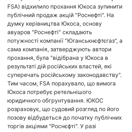
FSA) відхилило прохання Юкоса зупинити
публічний продаж акцій "Роснефті". На
думку керівництва Юкоса, основу
авуаров "Роснефті" складають
потужності компанії "Юганськнєфтєгаз", а
сама компанія, затверджують автори
прохання, була "відібрана у Юкоса в
результаті дій російських властей, які
суперечать російському законодавству".
Тим часом, FSA порахувало, що вимога
Юкоса потребує ретельнішого
юридичного обгрунтування. ЮКОС
розраховує, що судовий розгляд по його
позову відбудеться до початку публічних
торгів акціями "Роснєфті". У разі