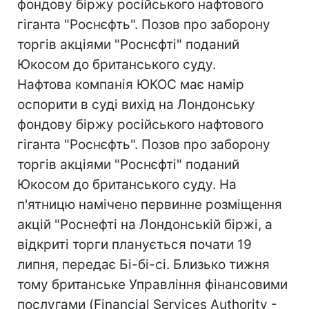
фондову біржу російського нафтового
гіганта "Роснєфть". Позов про заборону
торгів акціями "Роснєфті" поданий
Юкосом до британського суду.
Нафтова компанія ЮКОС має намір
оспорити в суді вихід на Лондонську
фондову біржу російського нафтового
гіганта "Роснєфть". Позов про заборону
торгів акціями "Роснєфті" поданий
Юкосом до британського суду. На
п'ятницю намічено первинне розміщення
акцій "Роснефті на Лондонській біржі, а
відкриті торги планується почати 19
липня, передає Бі-бі-сі. Близько тижня
тому британське Управління фінансовими
послугами (Financial Services Authority -