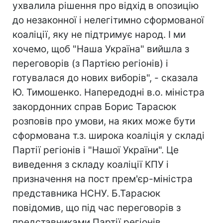
ухвалила рішення про відхід в опозицію
до незаконної і нелегітимно сформованої
коаліції, яку не підтримує народ. І ми
хочемо, щоб "Наша Україна" вийшла з
переговорів (з Партією регіонів) і
готувалася до нових виборів", - сказала
Ю. Тимошенко. Напередодні в.о. міністра
закордонних справ Борис Тарасюк
розповів про умови, на яких може бути
сформована т.з. широка коаліція у складі
Партії регіонів і "Нашої України". Це
виведення з складу коаліції КПУ і
призначення на пост прем'єр-міністра
представника НСНУ. Б.Тарасюк
повідомив, що під час переговорів з
представниками Партії регіонів