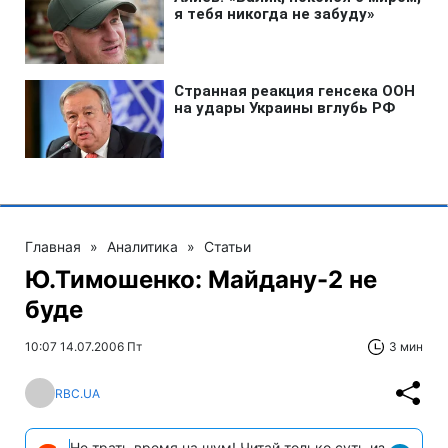
Главная
»
Аналитика
»
Статьи
Ю.Тимошенко: Майдану-2 не
буде
10:07 14.07.2006 Пт
3 мин
RBC.UA
Не трать время на шум! Читай только суть из