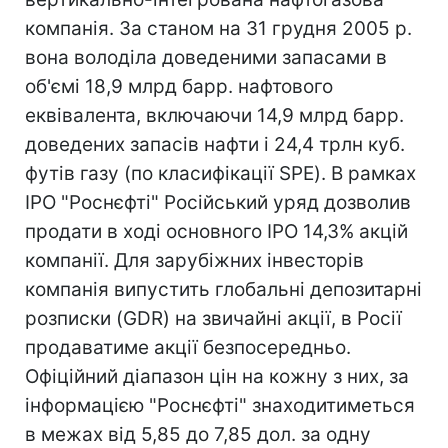
компанія. За станом на 31 грудня 2005 р.
вона володіла доведеними запасами в
об'ємі 18,9 млрд барр. нафтового
еквівалента, включаючи 14,9 млрд барр.
доведених запасів нафти і 24,4 трлн куб.
футів газу (по класифікації SPE). В рамках
IPO "Роснєфті" Російський уряд дозволив
продати в ході основного IPO 14,3% акцій
компанії. Для зарубіжних інвесторів
компанія випустить глобальні депозитарні
розписки (GDR) на звичайні акції, в Росії
продаватиме акції безпосередньо.
Офіційний діапазон цін на кожну з них, за
інформацією "Роснєфті" знаходитиметься
в межах від 5,85 до 7,85 дол. за одну