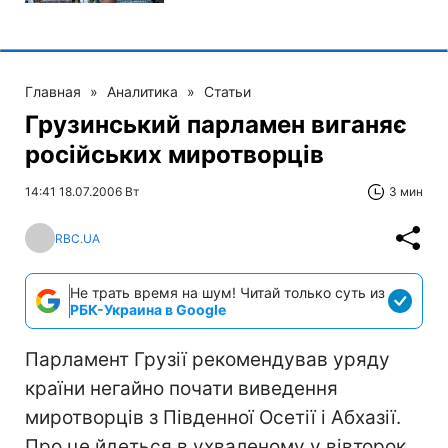
Главная
»
Аналитика
»
Статьи
Грузинський парламен виганяє
російських миротворців
14:41 18.07.2006 Вт
3 мин
RBC.UA
Не трать время на шум! Читай только суть из
РБК-Украина в Google
Парламент Грузії рекомендував уряду
країни негайно почати виведення
миротворців з Південної Осетії і Абхазії.
Про це йдеться в ухваленому у вівторок