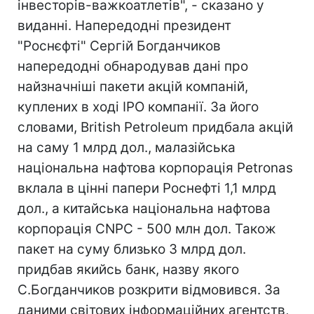
інвесторів-важкоатлетів", - сказано у
виданні. Напередодні президент
"Роснєфті" Сергій Богданчиков
напередодні обнародував дані про
найзначніші пакети акцій компаній,
куплених в ході IPO компанії. За його
словами, British Petroleum придбала акцій
на саму 1 млрд дол., малазійська
національна нафтова корпорація Petronas
вклала в цінні папери Роснефті 1,1 млрд
дол., а китайська національна нафтова
корпорація CNPC - 500 млн дол. Також
пакет на суму близько 3 млрд дол.
придбав якийсь банк, назву якого
С.Богданчиков розкрити відмовився. За
даними світових інформаційних агентств,