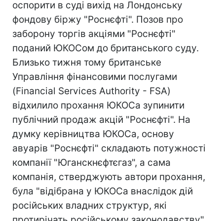
оспорити в суді вихід на Лондонську
фондову біржу "Роснєфті". Позов про
заборону торгів акціями "Роснєфті"
поданий ЮКОСом до британського суду.
Близько тижня тому британське
Управління фінансовими послугами
(Financial Services Authority - FSA)
відхилило прохання ЮКОСа зупинити
публічний продаж акцій "Роснєфті". На
думку керівництва ЮКОСа, основу
авуарів "Роснєфті" складають потужності
компанії "Юганскнєфтєгаз", а сама
компанія, стверджують автори прохання,
була "відібрана у ЮКОСа внаслідок дій
російських владних структур, які
протирічать російському законодавству".