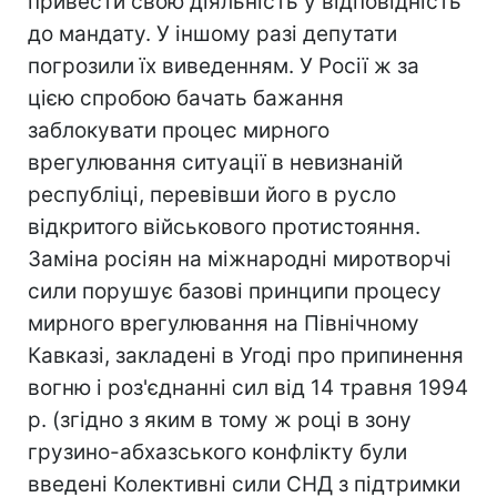
привести свою діяльність у відповідність
до мандату. У іншому разі депутати
погрозили їх виведенням. У Росії ж за
цією спробою бачать бажання
заблокувати процес мирного
врегулювання ситуації в невизнаній
республіці, перевівши його в русло
відкритого військового протистояння.
Заміна росіян на міжнародні миротворчі
сили порушує базові принципи процесу
мирного врегулювання на Північному
Кавказі, закладені в Угоді про припинення
вогню і роз'єднанні сил від 14 травня 1994
р. (згідно з яким в тому ж році в зону
грузино-абхазського конфлікту були
введені Колективні сили СНД з підтримки