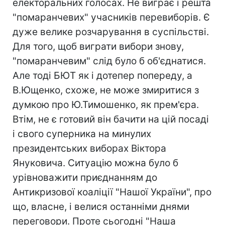
електоральних голосах. Не виграє і решта
"помаранчевих" учасників перевиборів. Є
дуже велике розчарування в суспільстві.
Для того, щоб виграти вибори знову,
"помаранчевим" слід було б об'єднатися.
Але тоді БЮТ як і дотепер попереду, а
В.Ющенко, схоже, не може змиритися з
думкою про Ю.Тимошенко, як прем'єра.
Втім, не є готовий він бачити на цій посаді
і свого суперника на минулих
президентських виборах Віктора
Януковича. Ситуацію можна було б
урівноважити приєднанням до
Антикризової коаліції "Нашої України", про
що, власне, і велися останніми днями
переговори. Проте сьогодні "Наша