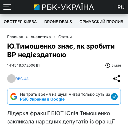
RU
ОБСТРЕЛ КИЕВА
DRONE DEALS
ОРМУЗСКИЙ ПРОЛИВ
Главная
»
Аналитика
»
Статьи
Ю.Тимошенко знає, як зробити
ВР недієздатною
14:45 18.07.2006 Вт
5 мин
RBC.UA
Не трать время на шум! Читай только суть из
РБК-Украина в Google
Лідерка фракції БЮТ Юлія Тимошенко
закликала народних депутатів із фракції