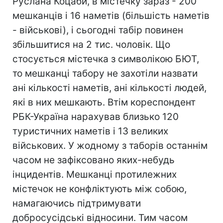
Руслана Коцаби, в містечку зараз - 200
мешканців і 16 наметів (більшість наметів
- військові), і сьогодні табір повинен
збільшитися на 2 тис. чоловік. Що
стосується містечка з символікою БЮТ,
то мешканці табору не захотіли назвати
ані кількості наметів, ані кількості людей,
які в них мешкають. Втім кореспондент
РБК-Україна нарахував близько 120
туристичних наметів і 13 великих
військових. У жодному з таборів останнім
часом не зафіксовано яких-небудь
інцидентів. Мешканці протилежних
містечок не конфліктують між собою,
намагаючись підтримувати
добросусідські відносини. Тим часом