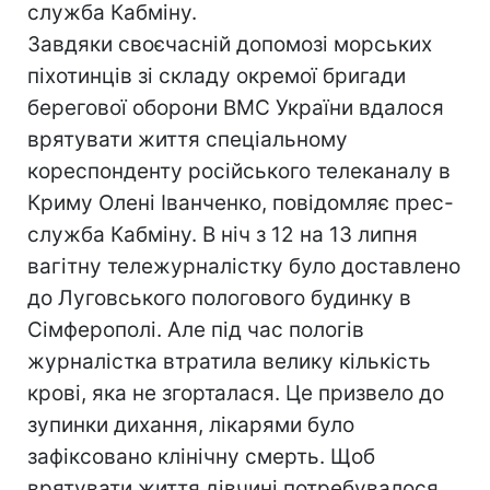
служба Кабміну.
Завдяки своєчасній допомозі морських
піхотинців зі складу окремої бригади
берегової оборони ВМС України вдалося
врятувати життя спеціальному
кореспонденту російського телеканалу в
Криму Олені Іванченко, повідомляє прес-
служба Кабміну. В ніч з 12 на 13 липня
вагітну тележурналістку було доставлено
до Луговського пологового будинку в
Сімферополі. Але під час пологів
журналістка втратила велику кількість
крові, яка не згорталася. Це призвело до
зупинки дихання, лікарями було
зафіксовано клінічну смерть. Щоб
врятувати життя дівчині потребувалося