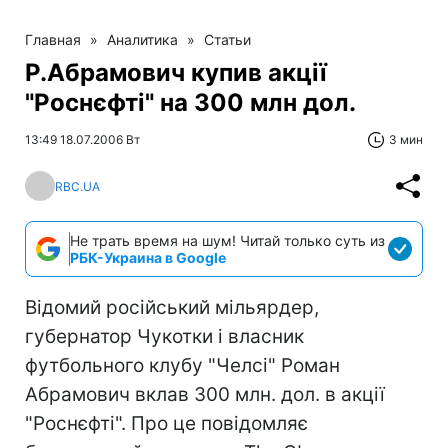
Главная
»
Аналитика
»
Статьи
Р.Абрамович купив акції
"Роснєфті" на 300 млн дол.
13:49 18.07.2006 Вт
3 мин
RBC.UA
Не трать время на шум! Читай только суть из
РБК-Украина в Google
Відомий російський мільярдер,
губернатор Чукотки і власник
футбольного клубу "Челсі" Роман
Абрамович вклав 300 млн. дол. в акції
"Роснєфті". Про це повідомляє