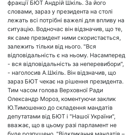
фракції БЮТ Андрій Шкіль. За його
словами, зараз у президента на столі
лежать всі потрібні важелі для впливу на
ситуацію. Водночас він відзначив, що те,
як саме президент ними скористається,
залежить тільки від нього. "Вся
відповідальність є на ньому. Насамперед
- вся відповідальність за неперевибори",
- наголосив А.Шкіль. Він відзначив, що
зараз БЮТ чекає на рішення президента.
Тим часом голова Верховної Ради
Олександр Мороз, коментуючи заклик
Ю.Тимошенко до складення мандатів
депутатами від БЮТ і "Нашої України",
вважає, що в цьому разі парламент не
буде розпущено. "Відкликання мандатів –