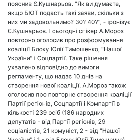
пояснив Є.Кушнарьов. "Як ви думаєте,
якщо БЮТ подасть такі заяви, скільки з
них ми задовольнимо? 30? 40?", - іронізує
Є.Кушнарьов. І сьогодні спікер А.Мороз
повторно оголосив про розформування
коаліції Блоку Юлії Тимошенко, "Нашої
України" і Соцпартії. Таке рішення
ухвалено відповідно до вимоги
регламенту, що надає 10 днів на
створення нової коаліції. А.Мороз також
оголосив про повторне створення коаліції
Партії регіонів, Соцпартії і Компартії в
кількості 239 осіб (186 народних
депутатів - від Партії регіонів, 29
соціалістів, 21 комуніст, 2 - від "Нашої
України" і 1 - від Блоку Юлії Тимошенко).