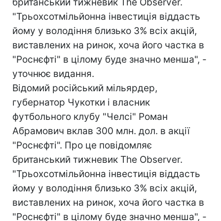
британський тижневик The Observer.
"Трьохсотмільйонна інвестиція віддасть
йому у володіння близько 3% всіх акцій,
виставлених на ринок, хоча його частка в
"Роснєфті" в цілому буде значно менша", -
уточнює видання.
Відомий російський мільярдер,
губернатор Чукотки і власник
футбольного клубу "Челсі" Роман
Абрамович вклав 300 млн. дол. в акції
"Роснєфті". Про це повідомляє
британський тижневик The Observer.
"Трьохсотмільйонна інвестиція віддасть
йому у володіння близько 3% всіх акцій,
виставлених на ринок, хоча його частка в
"Роснєфті" в цілому буде значно менша", -