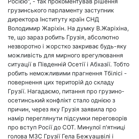
Росією", - так прокоментував рішення
грузинського парламенту заступник
директора Інституту країн СНД
Володимир Жаріхін. На думку В.Жаріхіна,
те, що зараз робить Грузія, абсолютно
незворотно і жорстко закриває будь-яку
можливість для мирного врегулювання
ситуації в Південній Осетії і Абхазії. Тобто
робить неможливими прагнення Тбілісі -
повернення цих територій до складу
Грузії. Нагадаємо, питання про грузино-
осетинський конфлікт стало однією з
причин, через яку Грузія заявила про
намір переглянути підсумки переговорів
про вступ Росії до СОТ. Минулої п'ятниці
голова МЗС Грузії Гела Бежуашвілі і