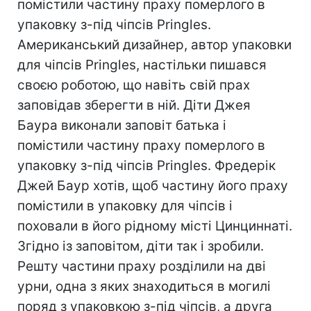
помістили частину праху померлого в
упаковку з-під чіпсів Pringles.
Американський дизайнер, автор упаковки
для чіпсів Pringles, настільки пишався
своєю роботою, що навіть свій прах
заповідав зберегти в ній. Діти Джея
Баура виконали заповіт батька і
помістили частину праху померлого в
упаковку з-під чіпсів Pringles. Фредерік
Джей Баур хотів, щоб частину його праху
помістили в упаковку для чіпсів і
поховали в його рідному місті Цинциннаті.
Згідно із заповітом, діти так і зробили.
Решту частини праху розділили на дві
урни, одна з яких знаходиться в могилі
поряд з упаковкою з-під чіпсів, а друга