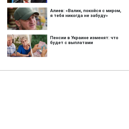
Главная
»
Аналитика
»
Статьи
У румунського електрика
виробився імунітет до удару
електрострумом
13:51 03.06.2008 Вт
1 мин