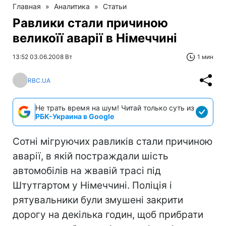
Главная
»
Аналитика
»
Статьи
Равлики стали причиною
великоїї аварії в Німеччині
13:52 03.06.2008 Вт
1 мин
RBC.UA
Не трать время на шум! Читай только суть из
РБК-Украина в Google
Сотні мігруючих равликів стали причиною
аварії, в якій постраждали шість
автомобілів на жвавій трасі під
Штутгартом у Німеччині. Поліція і
рятувальники були змушені закрити
дорогу на декілька годин, щоб прибрати