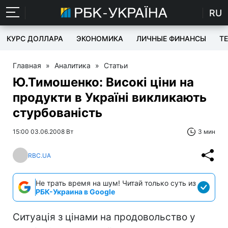
RU
КУРС ДОЛЛАРА
ЭКОНОМИКА
ЛИЧНЫЕ ФИНАНСЫ
T
Главная
»
Аналитика
»
Статьи
Ю.Тимошенко: Високі ціни на
продукти в Україні викликають
стурбованість
15:00 03.06.2008 Вт
3 мин
RBC.UA
Не трать время на шум! Читай только суть из
РБК-Украина в Google
Ситуація з цінами на продовольство у