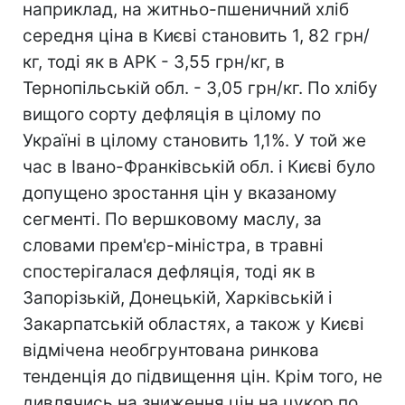
наприклад, на житньо-пшеничний хліб
середня ціна в Києві становить 1, 82 грн/
кг, тоді як в АРК - 3,55 грн/кг, в
Тернопільській обл. - 3,05 грн/кг. По хлібу
вищого сорту дефляція в цілому по
Україні в цілому становить 1,1%. У той же
час в Івано-Франківській обл. і Києві було
допущено зростання цін у вказаному
сегменті. По вершковому маслу, за
словами прем'єр-міністра, в травні
спостерігалася дефляція, тоді як в
Запорізькій, Донецькій, Харківській і
Закарпатській областях, а також у Києві
відмічена необгрунтована ринкова
тенденція до підвищення цін. Крім того, не
дивлячись на зниження цін на цукор по