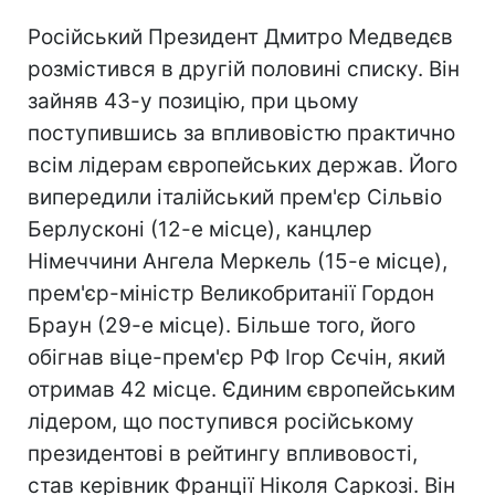
Російський Президент Дмитро Медведєв
розмістився в другій половині списку. Він
зайняв 43-у позицію, при цьому
поступившись за впливовістю практично
всім лідерам європейських держав. Його
випередили італійський прем'єр Сільвіо
Берлусконі (12-е місце), канцлер
Німеччини Ангела Меркель (15-е місце),
прем'єр-міністр Великобританії Гордон
Браун (29-е місце). Більше того, його
обігнав віце-прем'єр РФ Ігор Сєчін, який
отримав 42 місце. Єдиним європейським
лідером, що поступився російському
президентові в рейтингу впливовості,
став керівник Франції Ніколя Саркозі. Він