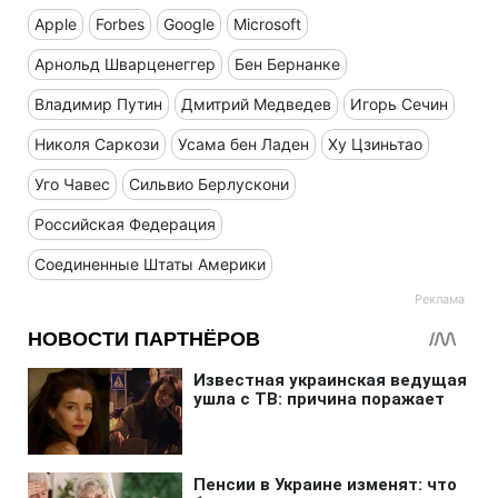
Apple
Forbes
Google
Microsoft
Арнольд Шварценеггер
Бен Бернанке
Владимир Путин
Дмитрий Медведев
Игорь Сечин
Николя Саркози
Усама бен Ладен
Ху Цзиньтао
Уго Чавес
Сильвио Берлускони
Российская Федерация
Соединенные Штаты Америки