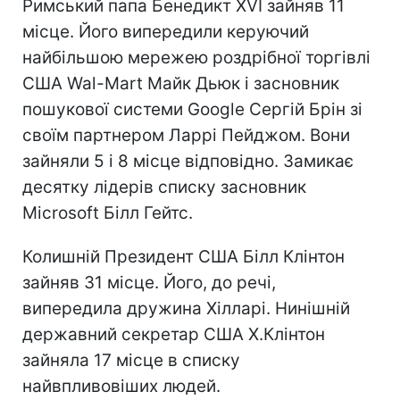
Римський папа Бенедикт XVI зайняв 11
місце. Його випередили керуючий
найбільшою мережею роздрібної торгівлі
США Wal-Mart Майк Дьюк і засновник
пошукової системи Google Сергій Брін зі
своїм партнером Ларрі Пейджом. Вони
зайняли 5 і 8 місце відповідно. Замикає
десятку лідерів списку засновник
Microsoft Білл Гейтс.
Колишній Президент США Білл Клінтон
зайняв 31 місце. Його, до речі,
випередила дружина Хілларі. Нинішній
державний секретар США Х.Клінтон
зайняла 17 місце в списку
найвпливовіших людей.