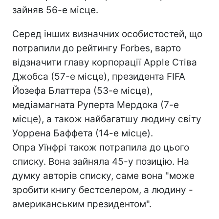
зайняв 56-е місце.
Серед інших визначних особистостей, що
потрапили до рейтингу Forbes, варто
відзначити главу корпорації Apple Стіва
Джобса (57-е місце), президента FIFA
Йозефа Блаттера (53-е місце),
медіамагната Руперта Мердока (7-е
місце), а також найбагатшу людину світу
Уоррена Баффета (14-е місце).
Опра Уїнфрі також потрапила до цього
списку. Вона зайняла 45-у позицію. На
думку авторів списку, саме вона "може
зробити книгу бестселером, а людину -
американським президентом".