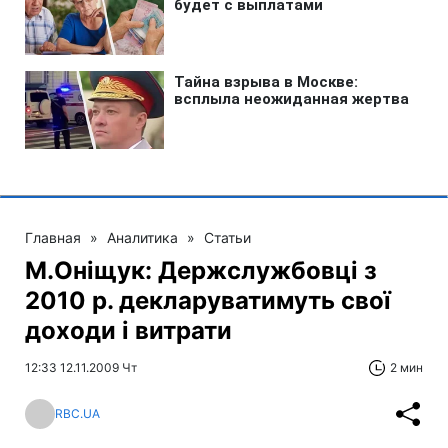
Главная
»
Аналитика
»
Статьи
М.Оніщук: Держслужбовці з
2010 р. декларуватимуть свої
доходи і витрати
12:33 12.11.2009 Чт
2 мин
RBC.UA